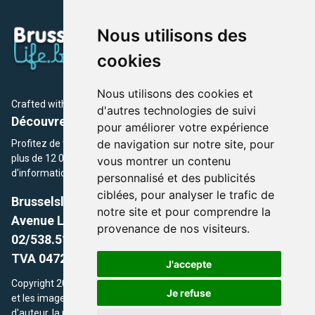
Nous utilisons des
cookies
Nous utilisons des cookies et
Crafted with
by Brusselslife Team
d'autres technologies de suivi
Découvrez plus de 12 000 adresses et événements
pour améliorer votre expérience
de navigation sur notre site, pour
Profitez de toutes les sections de BrusselsLife.be et découvrez
plus de 12 000 adresses et un grand choix d'événements,
vous montrer un contenu
d'informations et de conseils et astuces de notre écriture.
personnalisé et des publicités
ciblées, pour analyser le trafic de
Brusselslife.be
notre site et pour comprendre la
Avenue Louise, 500 -1050 Ixelles, Brussels,
provenance de nos visiteurs.
02/538.51.49.
TVA 0472.281.221
J'accepte
Copyright 2026 © Brusselslife.be Tous droits réservés. Le contenu
Je refuse
et les images utilisés sur ce site sont protégés par le droit
d'auteur. la propriétaires respectifs.