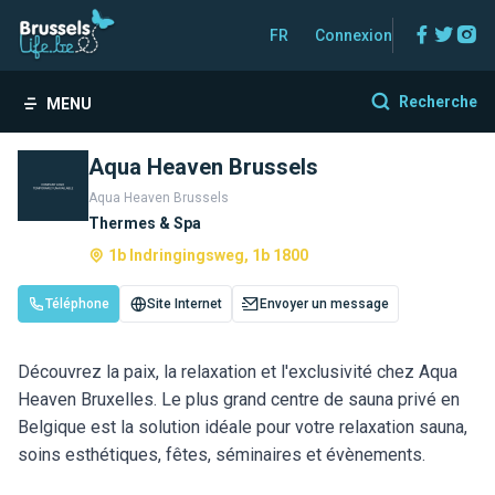
Facebo
Twitt
In
FR
Connexion
Recherche
MENU
Aqua Heaven Brussels
Aqua Heaven Brussels
Thermes & Spa
1b Indringingsweg, 1b 1800
Téléphone
Site Internet
Envoyer un message
Découvrez la paix, la relaxation et l'exclusivité chez Aqua
Heaven Bruxelles. Le plus grand centre de sauna privé en
Belgique est la solution idéale pour votre relaxation sauna,
soins esthétiques, fêtes, séminaires et évènements.