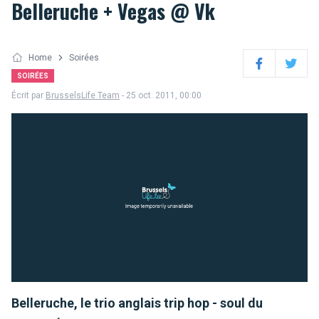
Belleruche + Vegas @ Vk
Home
Soirées
Facebook
Twitter
SOIRÉES
Écrit par
BrusselsLife Team
- 25 oct. 2011, 00:00
Belleruche, le trio anglais trip hop - soul du