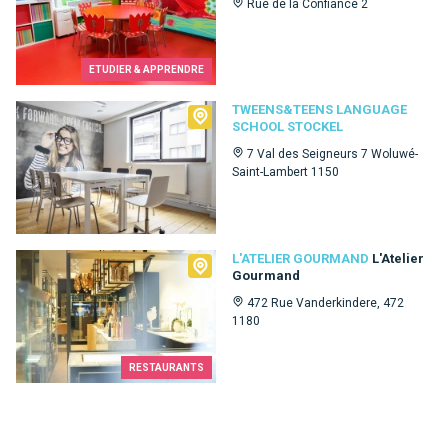
Rue de la Confiance 2
ETUDIER & APPRENDRE
Tweens&Teens language school Stockel
TWEENS&TEENS LANGUAGE
SCHOOL STOCKEL
7 Val des Seigneurs 7 Woluwé-
Saint-Lambert 1150
L'Atelier Gourmand
L'ATELIER GOURMAND
L'Atelier
Gourmand
472 Rue Vanderkindere, 472
1180
RESTAURANTS