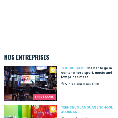
NOS ENTREPRISES
The Big Game
THE BIG GAME
The bar to go in
center where sport, music and
low prices meet
5 Rue Henri Maus 1000
BARS & CAFÉS
Teens&Us language school Jourdan
TEENS&US LANGUAGE SCHOOL
JOURDAN