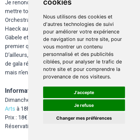
cookies
Je renoncerais volontiers au mot ‘allemand’ pour
mettre tout simplement ‘humain’ ». L’Ensemble
Nous utilisons des cookies et
Orchestral Mosan sera en piste avec Jean-Pierre
d'autres technologies de suivi
Haeck au pupitre et deux solistes, la soprano Elise
pour améliorer votre expérience
Gäbele et le baryton Samuel Namotte. Que le
de navigation sur notre site, pour
premier qui n’aime pas Brahms lève la main !
vous montrer un contenu
personnalisé et des publicités
D’ailleurs, notre… petit doigt nous dit que ce concert
ciblées, pour analyser le trafic de
de gala réserve au public quelques belles surprises,
notre site et pour comprendre la
mais n’en disons pas plus…
provenance de nos visiteurs.
Informations pratiques :
J'accepte
Dimanche 2 décembre 2018 aux
Palais des Beaux-
Je refuse
Arts
à 18h.
Prix : 18€ - 42€
Changer mes préférences
Réservations sur le site du
BOZAR
.