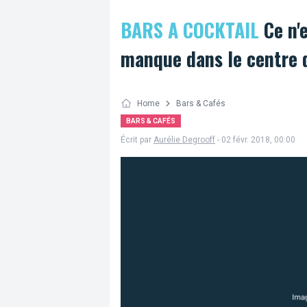
BARS A COCKTAIL
Ce n'e
manque dans le centre d
Home
Bars & Cafés
BARS & CAFÉS
Écrit par
Aurélie Degrooff
- 02 févr. 2018, 00:00