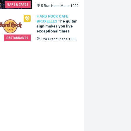
BARS & CAFÉS
5 Rue Henri Maus 1000
Rock Cafe Bruxelles
HARD ROCK CAFE
BRUXELLES
The guitar
sign makes you live
exceptional times
RESTAURANTS
12a Grand Place 1000