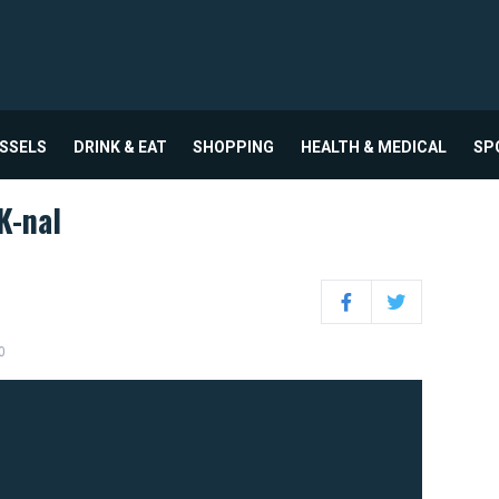
USSELS
DRINK & EAT
SHOPPING
HEALTH & MEDICAL
SP
K-nal
Facebook
Twitter
0