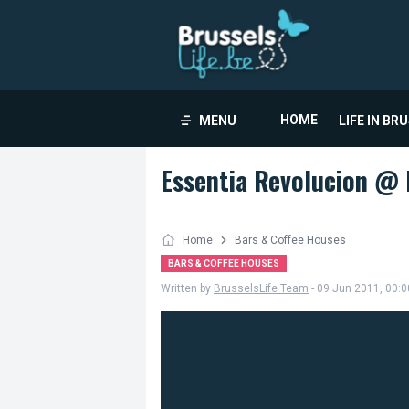
HOME
MENU
LIFE IN BR
Essentia Revolucion @ 
Home
Bars & Coffee Houses
BARS & COFFEE HOUSES
Written by
BrusselsLife Team
- 09 Jun 2011, 00:0