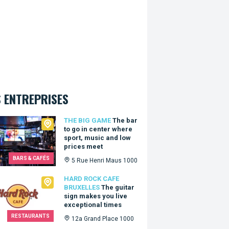
 ENTREPRISES
Big Game
THE BIG GAME
The bar
to go in center where
sport, music and low
prices meet
BARS & CAFÉS
5 Rue Henri Maus 1000
Rock Cafe Bruxelles
HARD ROCK CAFE
BRUXELLES
The guitar
sign makes you live
exceptional times
RESTAURANTS
12a Grand Place 1000