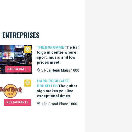
 ENTREPRISES
Big Game
THE BIG GAME
The bar
to go in center where
sport, music and low
prices meet
BARS & CAFÉS
5 Rue Henri Maus 1000
Rock Cafe Bruxelles
HARD ROCK CAFE
BRUXELLES
The guitar
sign makes you live
exceptional times
RESTAURANTS
12a Grand Place 1000