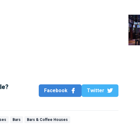
The 
cle?
Facebook
Twitter
uses
Bars
Bars & Coffee Houses