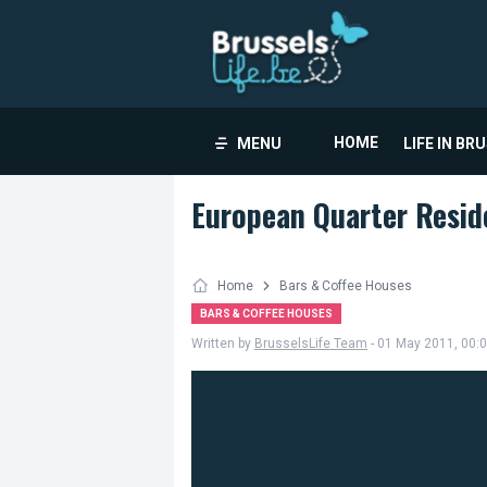
HOME
MENU
LIFE IN BR
European Quarter Resid
Home
Bars & Coffee Houses
BARS & COFFEE HOUSES
Written by
BrusselsLife Team
- 01 May 2011, 00: