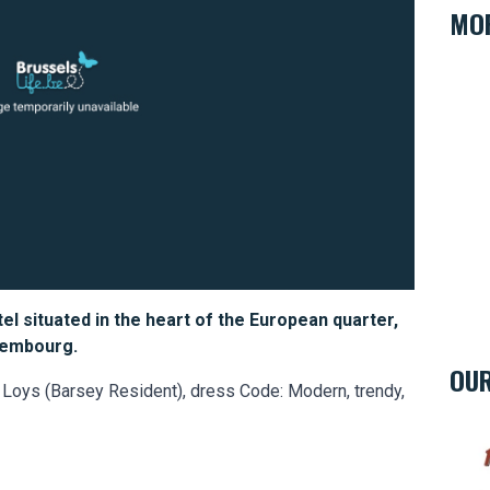
MOR
tel situated in the heart of the European quarter,
xembourg.
OUR
Loys (Barsey Resident), dress Code: Modern, trendy,
Hard 