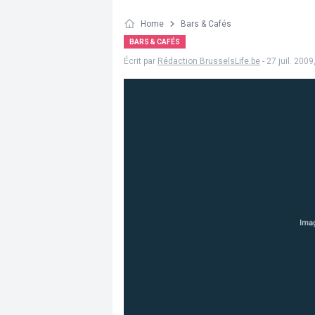
Home
Bars & Cafés
BARS & CAFÉS
Écrit par
Rédaction BrusselsLife.be
- 27 juil. 2009