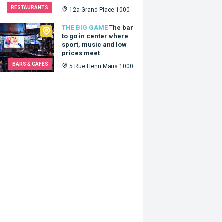
RESTAURANTS
12a Grand Place 1000
Big Game
THE BIG GAME
The bar
to go in center where
sport, music and low
prices meet
BARS & CAFÉS
5 Rue Henri Maus 1000