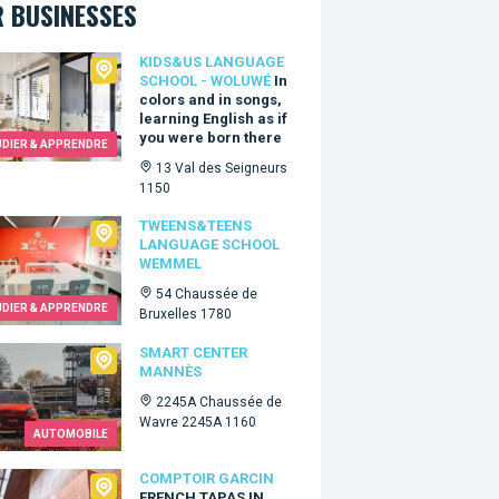
 BUSINESSES
&Us language school - Woluwé
KIDS&US LANGUAGE
SCHOOL - WOLUWÉ
In
colors and in songs,
learning English as if
you were born there
UDIER & APPRENDRE
13 Val des Seigneurs
1150
ns&Teens language school Wemmel
TWEENS&TEENS
LANGUAGE SCHOOL
WEMMEL
54 Chaussée de
UDIER & APPRENDRE
Bruxelles 1780
t Center Mannès
SMART CENTER
MANNÈS
2245A Chaussée de
Wavre 2245A 1160
AUTOMOBILE
oir Garcin
COMPTOIR GARCIN
FRENCH TAPAS IN