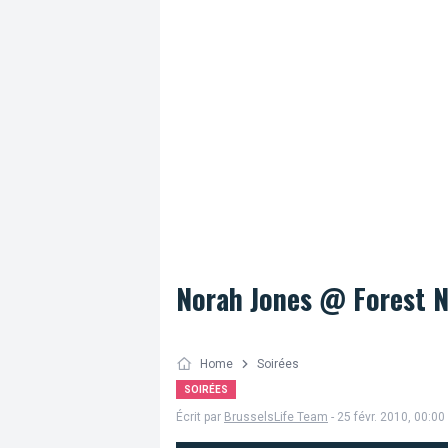
Norah Jones @ Forest N
Home
Soirées
SOIRÉES
Écrit par
BrusselsLife Team
- 25 févr. 2010, 00:00