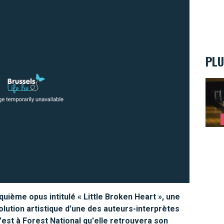
PLU
Ten s
ième opus intitulé « Little Broken Heart », une
olution artistique d'une des auteurs-interprètes
'est à Forest National qu'elle retrouvera son