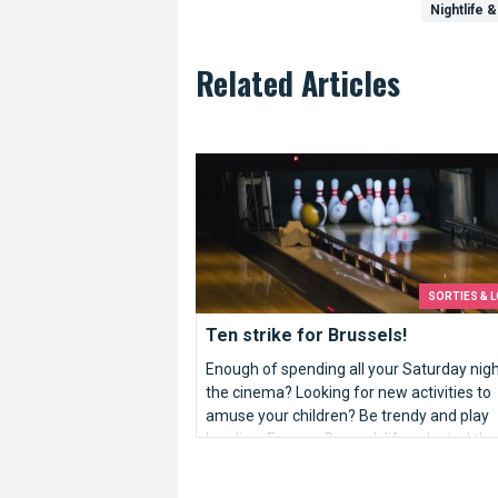
Nightlife &
Related Articles
Ten strike for Brussels!
SORTIES & L
Ten strike for Brussels!
Enough of spending all your Saturday nigh
the cinema? Looking for new activities to
amuse your children? Be trendy and play
bowling. For you, Brusselslife selected the
lanes of the capital.