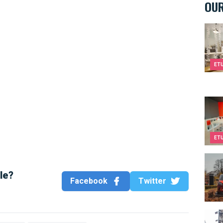
OUR
Kids
ET
Twee
ET
Smar
cle?
Facebook
Twitter
Compt