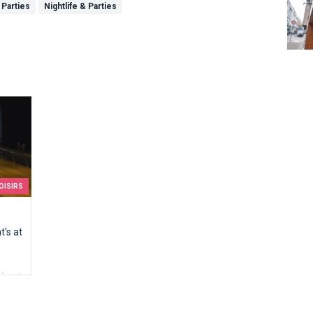
 Parties
Nightlife & Parties
OISIRS
t's at
 best