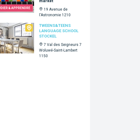
market
UDIER & APPRENDRE
19 Avenue de
l'Astronomie 1210
ns&Teens language school Stockel
TWEENS&TEENS
LANGUAGE SCHOOL
STOCKEL
7 Val des Seigneurs 7
Woluwé-Saint-Lambert
1150