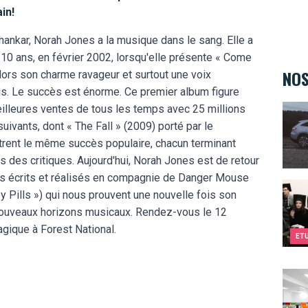
in!
hankar, Norah Jones a la musique dans le sang. Elle a
 10 ans, en février 2002, lorsqu'elle présente « Come
NOS
rs son charme ravageur et surtout une voix
 fois. Le succès est énorme. Ce premier album figure
Merc
illeures ventes de tous les temps avec 25 millions
ivants, dont « The Fall » (2009) porté par le
trent le même succès populaire, chacun terminant
ès des critiques. Aujourd'hui, Norah Jones est de retour
res écrits et réalisés en compagnie de Danger Mouse
Dream
y Pills ») qui nous prouvent une nouvelle fois son
nouveaux horizons musicaux. Rendez-vous le 12
gique à Forest National.
ET
EPF