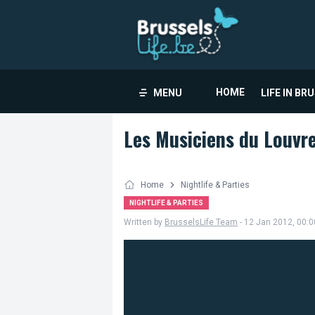
HOME
MENU
LIFE IN BR
Les Musiciens du Louvr
Home
Nightlife & Parties
NIGHTLIFE & PARTIES
Written by
BrusselsLife Team
- 12 Jan 2012, 00:0