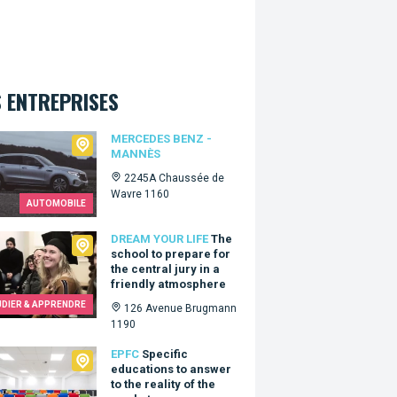
 ENTREPRISES
edes Benz - Mannès
MERCEDES BENZ -
MANNÈS
2245A Chaussée de
Wavre 1160
AUTOMOBILE
 Your Life
DREAM YOUR LIFE
The
school to prepare for
the central jury in a
friendly atmosphere
UDIER & APPRENDRE
126 Avenue Brugmann
1190
C
EPFC
Specific
educations to answer
to the reality of the