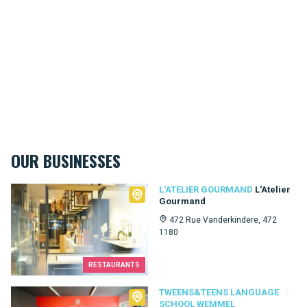
OUR BUSINESSES
L'Atelier Gourmand
L'ATELIER GOURMAND
L'Atelier
Gourmand
472 Rue Vanderkindere, 472
1180
RESTAURANTS
Tweens&Teens language school Wemmel
TWEENS&TEENS LANGUAGE
SCHOOL WEMMEL