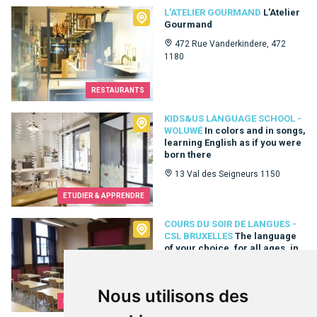
L'Atelier Gourmand
L'ATELIER GOURMAND
L'Atelier
Gourmand
472 Rue Vanderkindere, 472
1180
RESTAURANTS
Kids&Us language school - Woluwé
KIDS&US LANGUAGE SCHOOL -
WOLUWÉ
In colors and in songs,
learning English as if you were
born there
13 Val des Seigneurs 1150
ETUDIER & APPRENDRE
Cours du Soir de Langues - CSL Bruxelles
COURS DU SOIR DE LANGUES -
CSL BRUXELLES
The language
of your choice, for all ages, in
a single institution
49 Rue Ernest Allard 1000
Nous utilisons des
ETUDIER & APPRENDRE