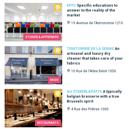
EPFC
EPFC
Specific educations to
answer to the reality of the
market
19 Avenue de l'Astronomie 1210
ETUDIER & APPRENDRE
Teinturerie de la Senne
TEINTURERIE DE LA SENNE
An
artisanal and luxury dry
cleaner that takes care of your
fabrics
10 Rue de l'Arbre Bénit 1050
MODE
Au Stekerlapatte
AU STEKERLAPATTE
A typically
belgian brasserie with a true
Brussels spirit
4 Rue des Prêtres 1000
RESTAURANTS