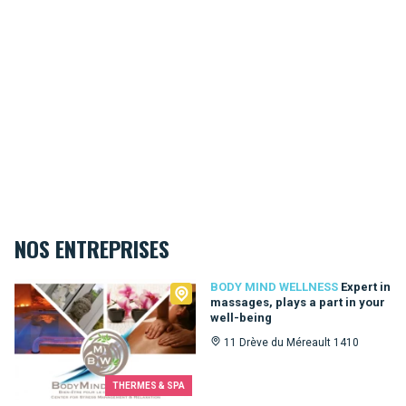
NOS ENTREPRISES
Body Mind Wellness
BODY MIND WELLNESS
Expert in
massages, plays a part in your
well-being
11 Drève du Méreault 1410
THERMES & SPA