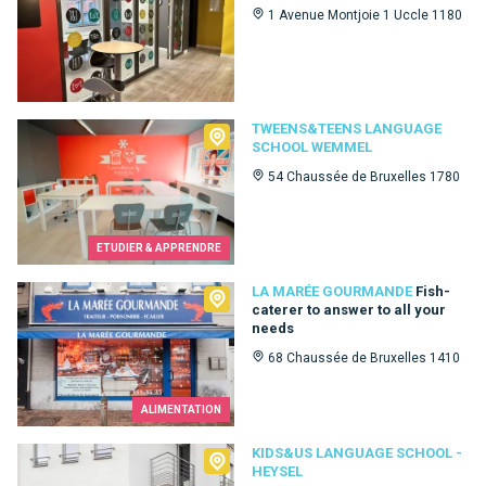
1 Avenue Montjoie 1 Uccle 1180
Tweens&Teens language school Wemmel
TWEENS&TEENS LANGUAGE
SCHOOL WEMMEL
54 Chaussée de Bruxelles 1780
ETUDIER & APPRENDRE
La Marée Gourmande
LA MARÉE GOURMANDE
Fish-
caterer to answer to all your
needs
68 Chaussée de Bruxelles 1410
ALIMENTATION
Kids&Us language school - Heysel
KIDS&US LANGUAGE SCHOOL -
HEYSEL