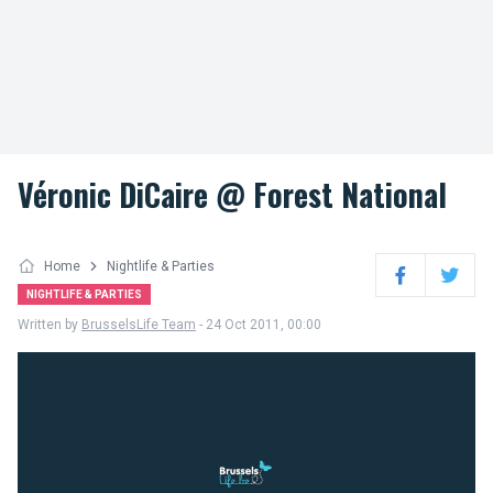
Véronic DiCaire @ Forest National
Home
Nightlife & Parties
Facebook
Twitter
NIGHTLIFE & PARTIES
Written by
BrusselsLife Team
- 24 Oct 2011, 00:00