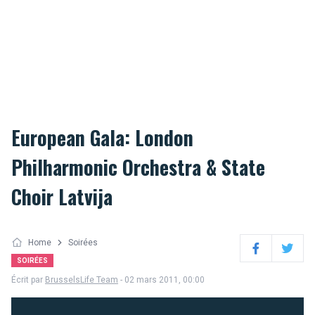
European Gala: London
Philharmonic Orchestra & State
Choir Latvija
Home
Soirées
Facebook
Twitter
SOIRÉES
Écrit par
BrusselsLife Team
- 02 mars 2011, 00:00