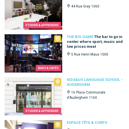
44 Rue Gray 1060
ETUDIER & APPRENDRE
The Big Game
THE BIG GAME
The bar to go in
center where sport, music and
low prices meet
5 Rue Henri Maus 1000
BARS & CAFÉS
Kids&Us language school - Auderghem
KIDS&US LANGUAGE SCHOOL -
AUDERGHEM
16 Place Communale
d'Auderghem 1160
ETUDIER & APPRENDRE
Espace Tête & Corps
ESPACE TÊTE & CORPS