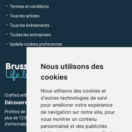
Termes et conditions
Tous les articles
Tous les évènements
Toutes les entreprises
Update cookies preferences
Nous utilisons des
cookies
Nous utilisons des cookies et
Crafted with
by Brusselslife Team
d'autres technologies de suivi
Découvrez plus de 12 000 adresses et événements
pour améliorer votre expérience
de navigation sur notre site, pour
Profitez de toutes les sections de BrusselsLife.be et découvrez
plus de 12 000 adresses et un grand choix d'événements,
vous montrer un contenu
d'informations et de conseils et astuces de notre écriture.
personnalisé et des publicités