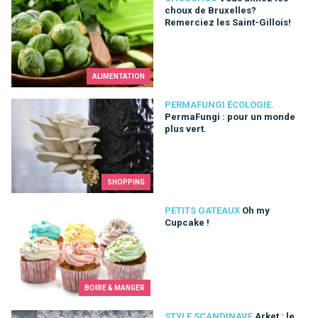
choux de Bruxelles?
Remerciez les Saint-Gillois!
ALIMENTATION
PermaFungi : pour un monde plus vert.
PERMAFUNGI ÉCOLOGIE.
PermaFungi : pour un monde
plus vert.
SHOPPING
Oh my Cupcake !
PETITS GATEAUX
Oh my
Cupcake !
BOIRE & MANGER
Arket : le concept-store déco et mode suédois à Bruxelles
STYLE SCANDINAVE
Arket : le