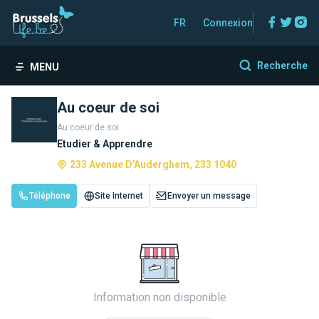
Facebo
Twitt
In
FR
Connexion
Recherche
MENU
Au coeur de soi
Au coeur de soi
Etudier & Apprendre
233 Avenue D'Auderghem, 233 1040
Téléphone
Site Internet
Envoyer un message
Information non disponible