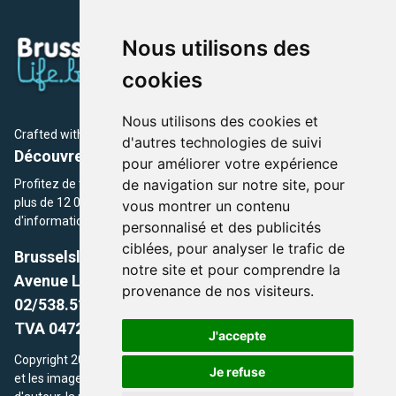
Nous utilisons des
cookies
Nous utilisons des cookies et
Crafted with
by Brusselslife Team
d'autres technologies de suivi
Découvrez plus de 12 000 adresses et événements
pour améliorer votre expérience
de navigation sur notre site, pour
Profitez de toutes les sections de BrusselsLife.be et découvrez
plus de 12 000 adresses et un grand choix d'événements,
vous montrer un contenu
d'informations et de conseils et astuces de notre écriture.
personnalisé et des publicités
ciblées, pour analyser le trafic de
Brusselslife.be
notre site et pour comprendre la
Avenue Louise, 500 -1050 Ixelles, Brussels,
provenance de nos visiteurs.
02/538.51.49.
TVA 0472.281.221
J'accepte
Copyright 2026 © Brusselslife.be Tous droits réservés. Le contenu
Je refuse
et les images utilisés sur ce site sont protégés par le droit