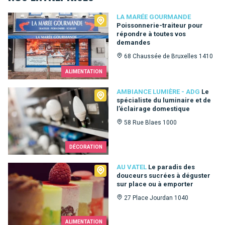
La Marée Gourmande
LA MARÉE GOURMANDE
Poissonnerie-traiteur pour
répondre à toutes vos
demandes
68 Chaussée de Bruxelles 1410
ALIMENTATION
Ambiance Lumière - ADG
AMBIANCE LUMIÈRE - ADG
Le
spécialiste du luminaire et de
l’éclairage domestique
58 Rue Blaes 1000
DÉCORATION
Au Vatel
AU VATEL
Le paradis des
douceurs sucrées à déguster
sur place ou à emporter
27 Place Jourdan 1040
ALIMENTATION