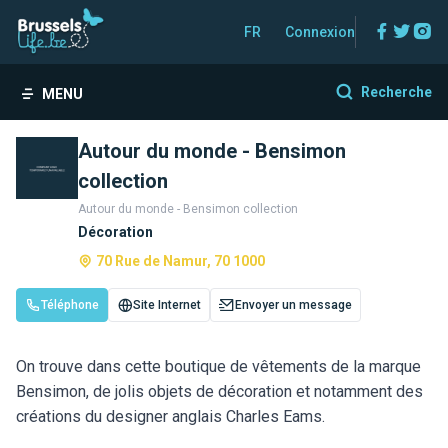
Facebo
Twitt
In
FR
Connexion
Recherche
MENU
Autour du monde - Bensimon
collection
Autour du monde - Bensimon collection
Décoration
70 Rue de Namur, 70 1000
Téléphone
Site Internet
Envoyer un message
On trouve dans cette boutique de vêtements de la marque
Bensimon, de jolis objets de décoration et notamment des
créations du designer anglais Charles Eams.