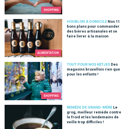
SHOPPING
Nos 11 bons plans pour commander des bières artisanales et s
HOUBLON À DOMICILE
Nos 11
bons plans pour commander
des bières artisanales et se
faire livrer à la maison
ALIMENTATION
Des magasins bruxellois rien que pour les enfants !
TOUT POUR NOS KETJES
Des
magasins bruxellois rien que
pour les enfants !
SHOPPING
Le grog, meilleur remède contre le froid et les lendemains de ve
REMÈDE DE GRAND-MÈRE
Le
grog, meilleur remède contre
le froid et les lendemains de
veille trop difficiles !