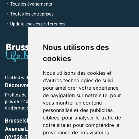
Tous les évènements
Toutes les entreprises
Update cookies preferences
Nous utilisons des
cookies
Nous utilisons des cookies et
Crafted with
by Brusselslife Team
d'autres technologies de suivi
Découvrez plus de 12 000 adresses et événements
pour améliorer votre expérience
de navigation sur notre site, pour
Profitez de toutes les sections de BrusselsLife.be et découvrez
plus de 12 000 adresses et un grand choix d'événements,
vous montrer un contenu
d'informations et de conseils et astuces de notre écriture.
personnalisé et des publicités
ciblées, pour analyser le trafic de
Brusselslife.be
notre site et pour comprendre la
Avenue Louise, 500 -1050 Ixelles, Brussels,
provenance de nos visiteurs.
02/538.51.49.