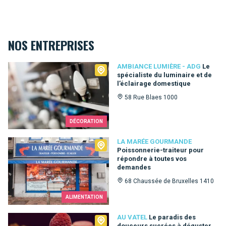
NOS ENTREPRISES
Ambiance Lumière - ADG
AMBIANCE LUMIÈRE - ADG
Le
spécialiste du luminaire et de
l’éclairage domestique
58 Rue Blaes 1000
DÉCORATION
La Marée Gourmande
LA MARÉE GOURMANDE
Poissonnerie-traiteur pour
répondre à toutes vos
demandes
68 Chaussée de Bruxelles 1410
ALIMENTATION
Au Vatel
AU VATEL
Le paradis des
douceurs sucrées à déguster