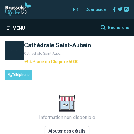
Facebo
Twitt
In
FR
Connexion
Recherche
MENU
Cathédrale Saint-Aubain
Cathédrale Saint-Aubain
4 Place du Chapitre 5000
Téléphone
Information non disponible
Ajouter des détails