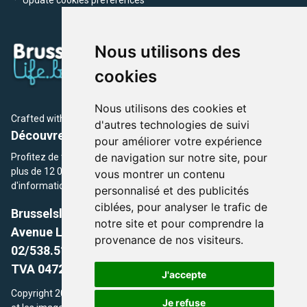
Nous utilisons des
cookies
Nous utilisons des cookies et
Crafted with
by Brusselslife Team
d'autres technologies de suivi
Découvrez plus de 12 000 adresses et événements
pour améliorer votre expérience
de navigation sur notre site, pour
Profitez de toutes les sections de BrusselsLife.be et découvrez
plus de 12 000 adresses et un grand choix d'événements,
vous montrer un contenu
d'informations et de conseils et astuces de notre écriture.
personnalisé et des publicités
ciblées, pour analyser le trafic de
Brusselslife.be
notre site et pour comprendre la
Avenue Louise, 500 -1050 Ixelles, Brussels,
provenance de nos visiteurs.
02/538.51.49.
TVA 0472.281.221
J'accepte
Copyright 2026 © Brusselslife.be Tous droits réservés. Le contenu
Je refuse