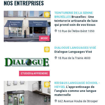
NOS ENTREPRISES
Teinturerie de la Senne Bruxelles
TEINTURERIE DE LA SENNE
BRUXELLES
Bruxelles : Une
teinturerie artisanale de luxe
qui prend soin de vos tissus
10 Rue de l'Arbre Bénit 1050
MODE
Dialogue Languages Visé
DIALOGUE LANGUAGES VISÉ
Dialogue Languages Visé
1B Rue de la Trairie 4600
ETUDIER & APPRENDRE
Kids&Us language school - Heysel
KIDS&US LANGUAGE SCHOOL -
HEYSEL
L’apprentissage de
l’anglais comme une langue
maternelle
662 Avenue Houba de Strooper