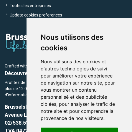
Toutes les entreprises
Update cookies preferences
Nous utilisons des
cookies
Nous utilisons des cookies et
Crafted with
by Brusselslife Team
d'autres technologies de suivi
Découvrez plus de 12 000 adresses et événements
pour améliorer votre expérience
de navigation sur notre site, pour
Profitez de toutes les sections de BrusselsLife.be et découvrez
plus de 12 000 adresses et un grand choix d'événements,
vous montrer un contenu
d'informations et de conseils et astuces de notre écriture.
personnalisé et des publicités
ciblées, pour analyser le trafic de
Brusselslife.be
notre site et pour comprendre la
Avenue Louise, 500 -1050 Ixelles, Brussels,
provenance de nos visiteurs.
02/538.51.49.
TVA 0472.281.221