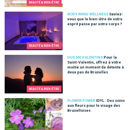
BEAUTÉ & BIEN-ÊTRE
Saviez-vous que le bien-être de votre esprit passe par votre 
BODY MIND WELLNESS
Saviez-
vous que le bien-être de votre
esprit passe par votre corps ?
BEAUTÉ & BIEN-ÊTRE
Pour la Saint-Valentin, offrez à votre moitié un moment de dé
DUO EN VALENTINS
Pour la
Saint-Valentin, offrez à votre
moitié un moment de détente à
deux pas de Bruxelles
BEAUTÉ & BIEN-ÊTRE
IDYL : Des soins aux fleurs pour le visage des Bruxelloises
FLOWER POWER
IDYL : Des soins
aux fleurs pour le visage des
Bruxelloises