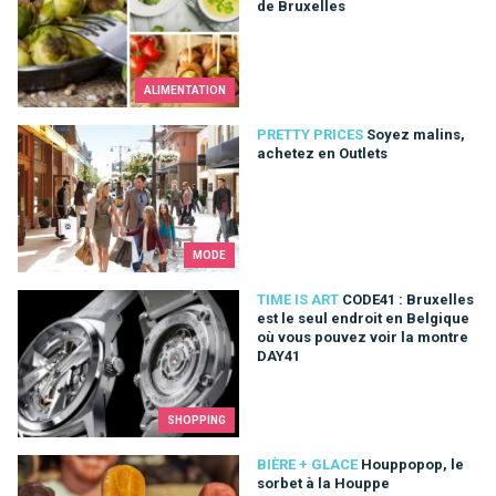
de Bruxelles
ALIMENTATION
Soyez malins, achetez en Outlets
PRETTY PRICES
Soyez malins,
achetez en Outlets
MODE
CODE41 : Bruxelles est le seul endroit en Belgique où vous p
TIME IS ART
CODE41 : Bruxelles
est le seul endroit en Belgique
où vous pouvez voir la montre
DAY41
SHOPPING
Houppopop, le sorbet à la Houppe
BIÈRE + GLACE
Houppopop, le
sorbet à la Houppe