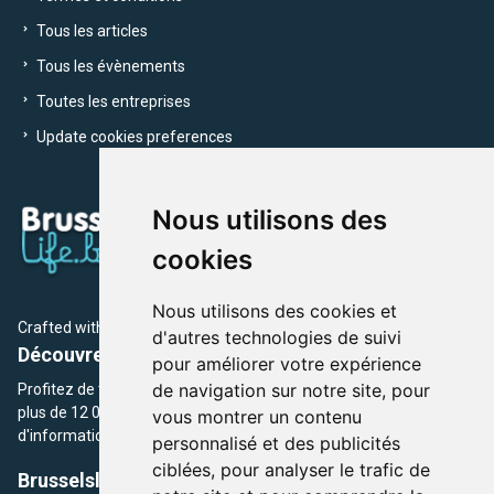
Tous les articles
Tous les évènements
Toutes les entreprises
Update cookies preferences
Nous utilisons des
cookies
Nous utilisons des cookies et
Crafted with
by Brusselslife Team
d'autres technologies de suivi
Découvrez plus de 12 000 adresses et événements
pour améliorer votre expérience
de navigation sur notre site, pour
Profitez de toutes les sections de BrusselsLife.be et découvrez
plus de 12 000 adresses et un grand choix d'événements,
vous montrer un contenu
d'informations et de conseils et astuces de notre écriture.
personnalisé et des publicités
ciblées, pour analyser le trafic de
Brusselslife.be