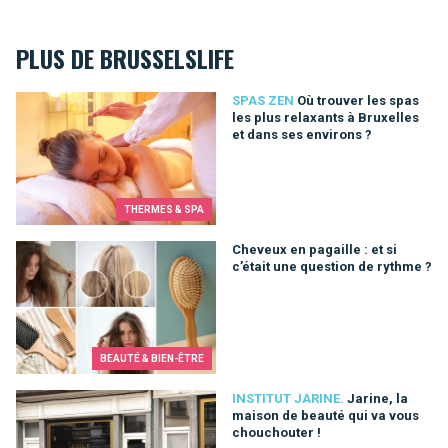
PLUS DE BRUSSELSLIFE
Où trouver les spas les plus relaxants à Bruxelles et dans se
SPAS ZEN
Où trouver les spas
les plus relaxants à Bruxelles
et dans ses environs ?
THERMES & SPA
Cheveux en pagaille : et si c’était une question de rythme ?
Cheveux en pagaille : et si
c’était une question de rythme ?
BEAUTÉ & BIEN-ÊTRE
Jarine, la maison de beauté qui va vous chouchouter !
INSTITUT JARINE.
Jarine, la
maison de beauté qui va vous
chouchouter !