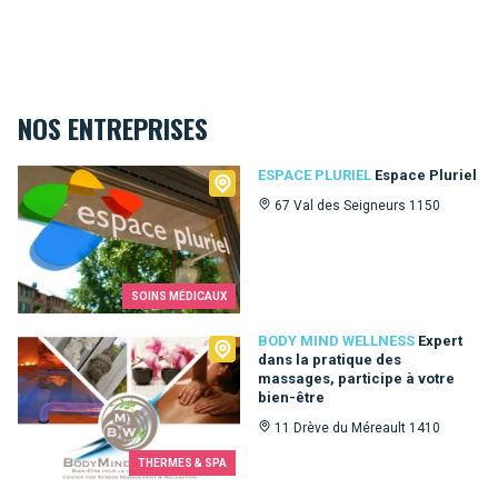
NOS ENTREPRISES
Espace Pluriel
ESPACE PLURIEL
Espace Pluriel
67 Val des Seigneurs 1150
SOINS MÉDICAUX
Body Mind Wellness
BODY MIND WELLNESS
Expert
dans la pratique des
massages, participe à votre
bien-être
11 Drève du Méreault 1410
THERMES & SPA