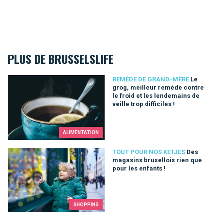
PLUS DE BRUSSELSLIFE
Le grog, meilleur remède contre le froid et les lendemains de ve
REMÈDE DE GRAND-MÈRE
Le
grog, meilleur remède contre
le froid et les lendemains de
veille trop difficiles !
ALIMENTATION
Des magasins bruxellois rien que pour les enfants !
TOUT POUR NOS KETJES
Des
magasins bruxellois rien que
pour les enfants !
SHOPPING