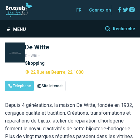
Facebo
Twitt
In
FR
Connexion
Recherche
MENU
De Witte
De Witte
Shopping
22 Rue au Beurre, 22 1000
Téléphone
Site Internet
Depuis 4 générations, la maison De Witte, fondée en 1932,
conjugue qualité et tradition. Créations, transformations et
réparations de bijoux, atelier de réparation d'horlogerie
forment le noyau d'activités de cette bijouterie-horlogerie.
Plus de vingt marques réputées paradent dans les vitrines.