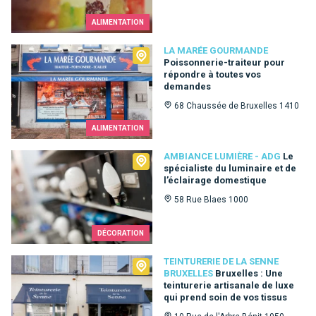
ALIMENTATION
La Marée Gourmande
LA MARÉE GOURMANDE
Poissonnerie-traiteur pour
répondre à toutes vos
demandes
68 Chaussée de Bruxelles 1410
ALIMENTATION
Ambiance Lumière - ADG
AMBIANCE LUMIÈRE - ADG
Le
spécialiste du luminaire et de
l’éclairage domestique
58 Rue Blaes 1000
DÉCORATION
Teinturerie de la Senne Bruxelles
TEINTURERIE DE LA SENNE
BRUXELLES
Bruxelles : Une
teinturerie artisanale de luxe
qui prend soin de vos tissus