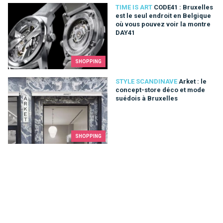
CODE41 : Bruxelles est le seul endroit en Belgique où vous p
TIME IS ART
CODE41 : Bruxelles
est le seul endroit en Belgique
où vous pouvez voir la montre
DAY41
SHOPPING
Arket : le concept-store déco et mode suédois à Bruxelles
STYLE SCANDINAVE
Arket : le
concept-store déco et mode
suédois à Bruxelles
SHOPPING