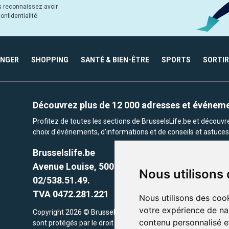
s reconnaissez avoir
nfidentialité.
ANGER
SHOPPING
SANTÉ & BIEN-ÊTRE
SPORTS
SORTIR
Découvrez plus de 12 000 adresses et événem
Profitez de toutes les sections de BrusselsLife.be et découv
choix d'événements, d'informations et de conseils et astuces 
Brusselslife.be
Avenue Louise, 500 -1050 Ixelles, Brussels,
Nous utilisons
02/538.51.49.
TVA 0472.281.221
Nous utilisons des cook
votre expérience de na
Copyright 2026 © Brusselslife.be Tous droits réservés. Le cont
contenu personnalisé et
sont protégés par le droit d'auteur. la propriétaires respectifs.