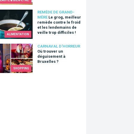
EAUTÉ & BIEN-ÊTRE
og, meilleur remède contre le froid et les lendemains de veille tro
REMÈDE DE GRAND-
MÈRE
Le grog, meilleur
remède contre le froid
et les lendemains de
veille trop difficiles !
ALIMENTATION
ouver un déguisement à Bruxelles ?
CARNAVAL D'HORREUR
Où trouver un
déguisement à
Bruxelles ?
SHOPPING