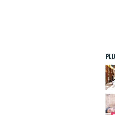
PLU
Soyez
Les 