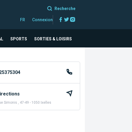
Recherche
Facebook
Twitter
Instagram
FR
Connexion
AL
SPORTS
SORTIES & LOISIRS
25375304
irections
e Simonis , 47-49 - 1050 Ixelles