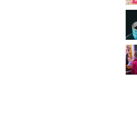
B
Le gr
Où tr