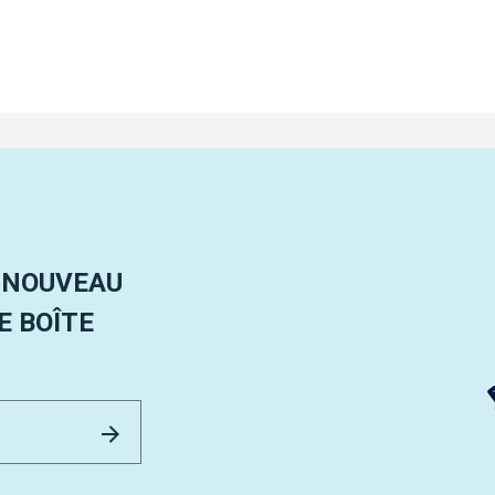
 NOUVEAU
 BOÎTE
Email Address
Envoyer