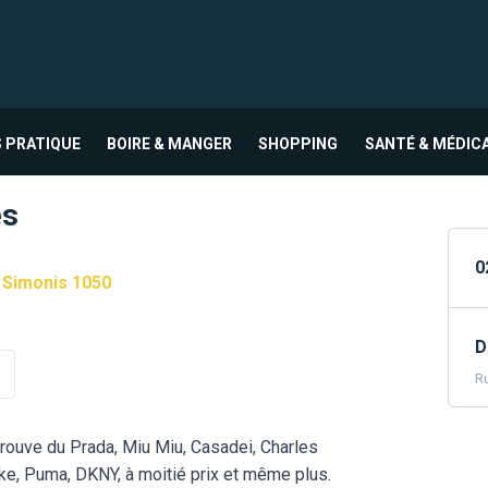
 PRATIQUE
BOIRE & MANGER
SHOPPING
SANTÉ & MÉDIC
es
0
 Simonis 1050
D
Ru
trouve du Prada, Miu Miu, Casadei, Charles
ke, Puma, DKNY, à moitié prix et même plus.