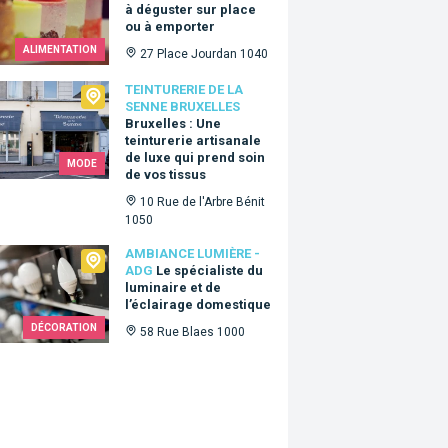
à déguster sur place
ou à emporter
ALIMENTATION
27 Place Jourdan 1040
urerie de la Senne Bruxelles
TEINTURERIE DE LA
SENNE BRUXELLES
Bruxelles : Une
teinturerie artisanale
de luxe qui prend soin
MODE
de vos tissus
10 Rue de l'Arbre Bénit
1050
ance Lumière - ADG
AMBIANCE LUMIÈRE -
ADG
Le spécialiste du
luminaire et de
l’éclairage domestique
DÉCORATION
58 Rue Blaes 1000