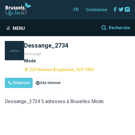
Facebo
Twitt
In
FR
Connexion
Recherche
MENU
Dessange_2734
Dessange
Mode
229 Avenue Brugmann, 229 1050
Téléphone
Site Internet
Dessange_2734 5 adresses à Bruxelles Mode