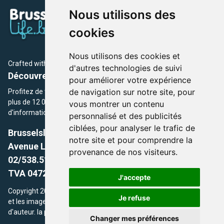
Nous utilisons des
cookies
Nous utilisons des cookies et
Crafted with
by Brusselslife Team
d'autres technologies de suivi
Découvrez plus de 12 000 adresses et événements
pour améliorer votre expérience
de navigation sur notre site, pour
Profitez de toutes les sections de BrusselsLife.be et découvrez
plus de 12 000 adresses et un grand choix d'événements,
vous montrer un contenu
d'informations et de conseils et astuces de notre écriture.
personnalisé et des publicités
ciblées, pour analyser le trafic de
Brusselslife.be
notre site et pour comprendre la
Avenue Louise, 500 -1050 Ixelles, Brussels,
provenance de nos visiteurs.
02/538.51.49.
TVA 0472.281.221
J'accepte
Copyright 2026 © Brusselslife.be Tous droits réservés. Le contenu
Je refuse
et les images utilisés sur ce site sont protégés par le droit
d'auteur. la propriétaires respectifs.
Changer mes préférences