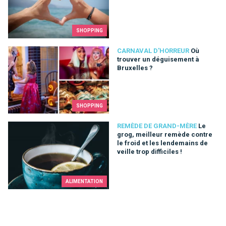
SHOPPING
Où trouver un déguisement à Bruxelles ?
CARNAVAL D'HORREUR
Où
trouver un déguisement à
Bruxelles ?
SHOPPING
Le grog, meilleur remède contre le froid et les lendemains de ve
REMÈDE DE GRAND-MÈRE
Le
grog, meilleur remède contre
le froid et les lendemains de
veille trop difficiles !
ALIMENTATION