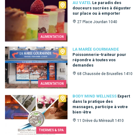
Au Vatel
AU VATEL
Le paradis des
douceurs sucrées à déguster
sur place ou à emporter
27 Place Jourdan 1040
ALIMENTATION
La Marée Gourmande
LA MARÉE GOURMANDE
Poissonnerie-traiteur pour
répondre à toutes vos
demandes
68 Chaussée de Bruxelles 1410
ALIMENTATION
Body Mind Wellness
BODY MIND WELLNESS
Expert
dans la pratique des
massages, participe à votre
bien-être
11 Drève du Méreault 1410
THERMES & SPA