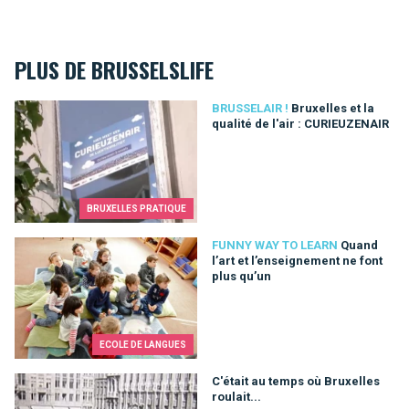
PLUS DE BRUSSELSLIFE
Bruxelles et la qualité de l'air : CURIEUZENAIR
BRUSSELAIR !
Bruxelles et la
qualité de l'air : CURIEUZENAIR
BRUXELLES PRATIQUE
Quand l’art et l’enseignement ne font plus qu’un
FUNNY WAY TO LEARN
Quand
l’art et l’enseignement ne font
plus qu’un
ECOLE DE LANGUES
C'était au temps où Bruxelles roulait...
C'était au temps où Bruxelles
roulait...