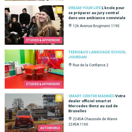
Dream Your Life
DREAM YOUR LIFE
L’école pour
se préparer au jury central
dans une ambiance conviviale
126 Avenue Brugmann 1190
ETUDIER & APPRENDRE
Teens&Us language school Jourdan
TEENS&US LANGUAGE SCHOOL
JOURDAN
Rue de la Confiance 2
ETUDIER & APPRENDRE
Smart Center Mannès
SMART CENTER MANNÈS
Votre
dealer officiel smart et
Mercedes-Benz au sud de
Bruxelles
2245A Chaussée de Wavre
2245A 1160
AUTOMOBILE