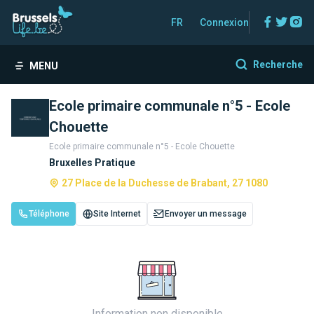
Facebo
Twitt
In
FR
Connexion
Recherche
MENU
Ecole primaire communale n°5 - Ecole
Chouette
Ecole primaire communale n°5 - Ecole Chouette
Bruxelles Pratique
27 Place de la Duchesse de Brabant, 27 1080
Téléphone
Site Internet
Envoyer un message
Information non disponible