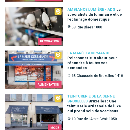
Ambiance Lumière - ADG
AMBIANCE LUMIÈRE - ADG
Le
spécialiste du luminaire et de
l’éclairage domestique
58 Rue Blaes 1000
DÉCORATION
La Marée Gourmande
LA MARÉE GOURMANDE
Poissonnerie-traiteur pour
répondre à toutes vos
demandes
68 Chaussée de Bruxelles 1410
ALIMENTATION
Teinturerie de la Senne Bruxelles
TEINTURERIE DE LA SENNE
BRUXELLES
Bruxelles : Une
teinturerie artisanale de luxe
qui prend soin de vos tissus
10 Rue de l'Arbre Bénit 1050
MODE