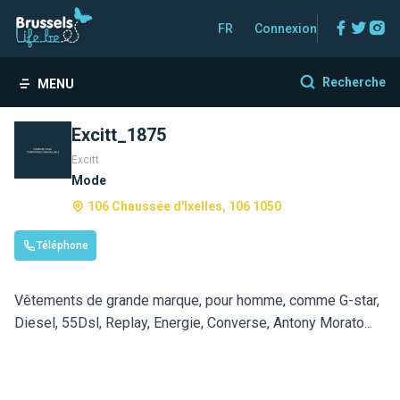
Facebo
Twitt
In
FR
Connexion
Recherche
MENU
Excitt_1875
Excitt
Mode
106 Chaussée d'Ixelles, 106 1050
Téléphone
Vêtements de grande marque, pour homme, comme G-star,
Diesel, 55Dsl, Replay, Energie, Converse, Antony Morato...