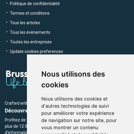
Politique de confidentialité
Termes et conditions
Tous les articles
Tous les évènements
Toutes les entreprises
Update cookies preferences
Nous utilisons des
cookies
Nous utilisons des cookies et
Crafted with
by Brusselslife Team
d'autres technologies de suivi
Découvrez plus de 12 000 adresses et événements
pour améliorer votre expérience
de navigation sur notre site, pour
Profitez de toutes les sections de BrusselsLife.be et découvrez
plus de 12 000 adresses et un grand choix d'événements,
vous montrer un contenu
d'informations et de conseils et astuces de notre écriture.