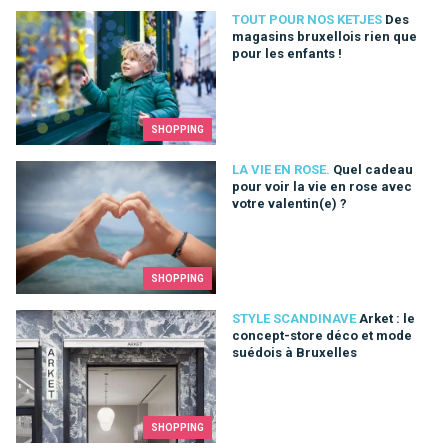
Des magasins bruxellois rien que pour les enfants !
TOUT POUR NOS KETJES
Des
magasins bruxellois rien que
pour les enfants !
SHOPPING
Quel cadeau pour voir la vie en rose avec votre valentin(e) ?
LA VIE EN ROSE.
Quel cadeau
pour voir la vie en rose avec
votre valentin(e) ?
SHOPPING
Arket : le concept-store déco et mode suédois à Bruxelles
STYLE SCANDINAVE
Arket : le
concept-store déco et mode
suédois à Bruxelles
SHOPPING