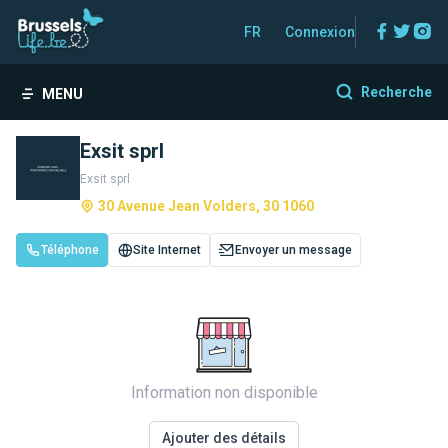
Facebo
Twitt
In
FR
Connexion
Recherche
MENU
Exsit sprl
Exsit sprl
30 Avenue Jean Volders, 30 1060
Téléphone
Site Internet
Envoyer un message
Information non disponible
Ajouter des détails