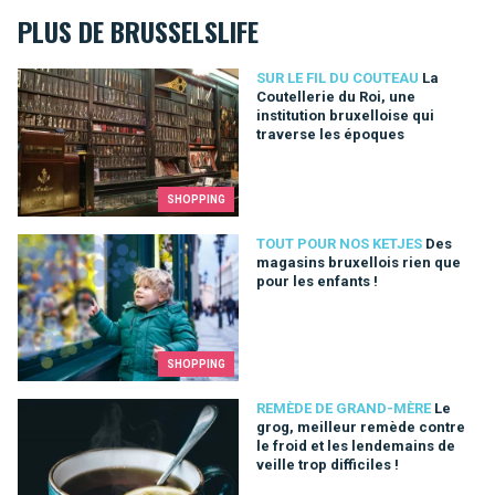
PLUS DE BRUSSELSLIFE
La Coutellerie du Roi, une institution bruxelloise qui traverse
SUR LE FIL DU COUTEAU
La
Coutellerie du Roi, une
institution bruxelloise qui
traverse les époques
SHOPPING
Des magasins bruxellois rien que pour les enfants !
TOUT POUR NOS KETJES
Des
magasins bruxellois rien que
pour les enfants !
SHOPPING
Le grog, meilleur remède contre le froid et les lendemains de ve
REMÈDE DE GRAND-MÈRE
Le
grog, meilleur remède contre
le froid et les lendemains de
veille trop difficiles !