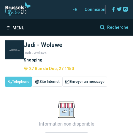
Facebo
Twitt
In
FR
Connexion
Recherche
MENU
Jadi - Woluwe
Jadi - Woluwe
Shopping
27 Rue du Duc, 27 1150
Téléphone
Site Internet
Envoyer un message
Information non disponible