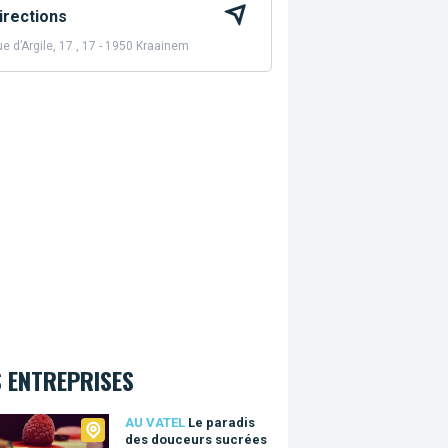
irections
e d’Argile, 17 , 17 - 1950 Kraainem
 ENTREPRISES
tel
AU VATEL
Le paradis
des douceurs sucrées