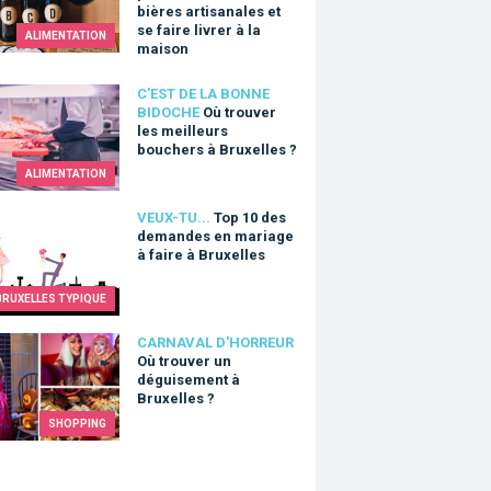
bières artisanales et
se faire livrer à la
ALIMENTATION
maison
ouver les meilleurs bouchers à Bruxelles ?
C'EST DE LA BONNE
BIDOCHE
Où trouver
les meilleurs
bouchers à Bruxelles ?
ALIMENTATION
0 des demandes en mariage à faire à Bruxelles
VEUX-TU...
Top 10 des
demandes en mariage
à faire à Bruxelles
BRUXELLES TYPIQUE
ouver un déguisement à Bruxelles ?
CARNAVAL D'HORREUR
Où trouver un
déguisement à
Bruxelles ?
SHOPPING