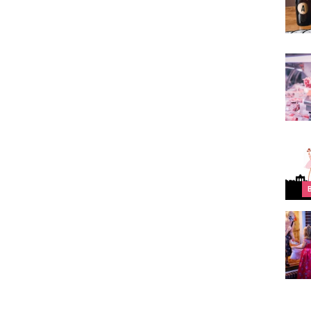
Où tr
Top 1
Où tr