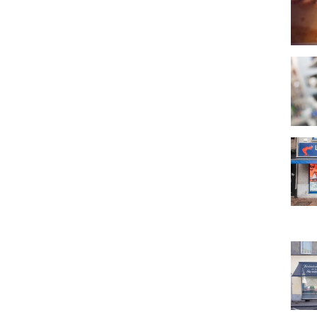
Ambi
La M
Teint