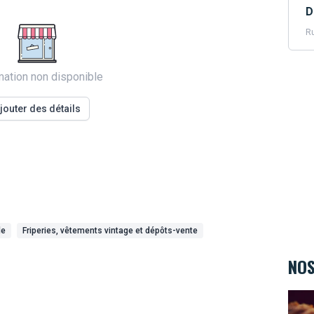
D
Ru
mation non disponible
jouter des détails
de
Friperies, vêtements vintage et dépôts-vente
NOS
Au Va