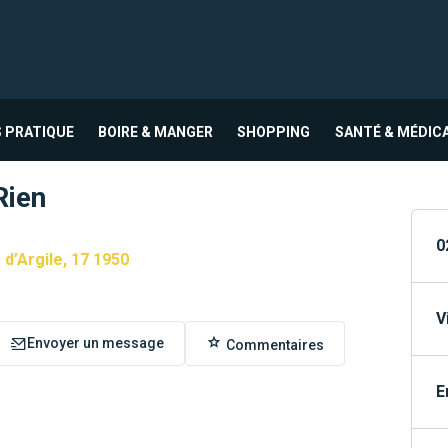
 PRATIQUE
BOIRE & MANGER
SHOPPING
SANTÉ & MÉDIC
Rien
0
 d’Argile, 17 1950
V
Envoyer un message
Commentaires
E