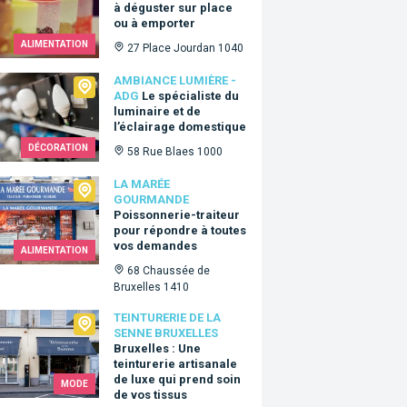
à déguster sur place
ou à emporter
ALIMENTATION
27 Place Jourdan 1040
ance Lumière - ADG
AMBIANCE LUMIÈRE -
ADG
Le spécialiste du
luminaire et de
l’éclairage domestique
DÉCORATION
58 Rue Blaes 1000
arée Gourmande
LA MARÉE
GOURMANDE
Poissonnerie-traiteur
pour répondre à toutes
vos demandes
ALIMENTATION
68 Chaussée de
Bruxelles 1410
urerie de la Senne Bruxelles
TEINTURERIE DE LA
SENNE BRUXELLES
Bruxelles : Une
teinturerie artisanale
de luxe qui prend soin
MODE
de vos tissus