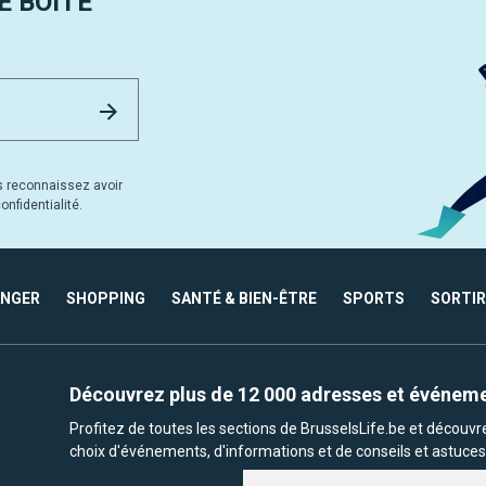
 BOÎTE
Email Address
Envoyer
s reconnaissez avoir
nfidentialité.
ANGER
SHOPPING
SANTÉ & BIEN-ÊTRE
SPORTS
SORTIR
Découvrez plus de 12 000 adresses et événem
Profitez de toutes les sections de BrusselsLife.be et découv
choix d'événements, d'informations et de conseils et astuces 