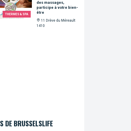
des massages,
participe à votre bien-
être
THERMES & SPA
11 Drève du Méreault
1410
S DE BRUSSELSLIFE