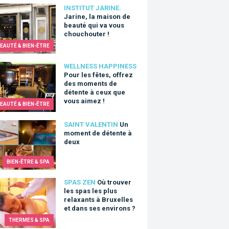
e, la maison de beauté qui va vous chouchouter !
INSTITUT JARINE.
Jarine, la maison de
beauté qui va vous
chouchouter !
EAUTÉ & BIEN-ÊTRE
les fêtes, offrez des moments de détente à ceux que vous aime
WELLNESS HAPPINESS
Pour les fêtes, offrez
des moments de
détente à ceux que
vous aimez !
EAUTÉ & BIEN-ÊTRE
oment de détente à deux
SAINT VALENTIN
Un
moment de détente à
deux
BIEN-ÊTRE & SPA
ouver les spas les plus relaxants à Bruxelles et dans ses enviro
SPAS ZEN
Où trouver
les spas les plus
relaxants à Bruxelles
et dans ses environs ?
THERMES & SPA