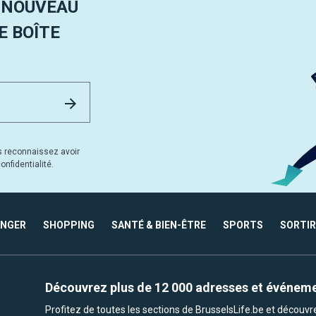
 NOUVEAU
 BOÎTE
Email Address
Envoyer
s reconnaissez avoir
nfidentialité.
ANGER
SHOPPING
SANTÉ & BIEN-ÊTRE
SPORTS
SORTIR
Découvrez plus de 12 000 adresses et événem
Profitez de toutes les sections de BrusselsLife.be et découv