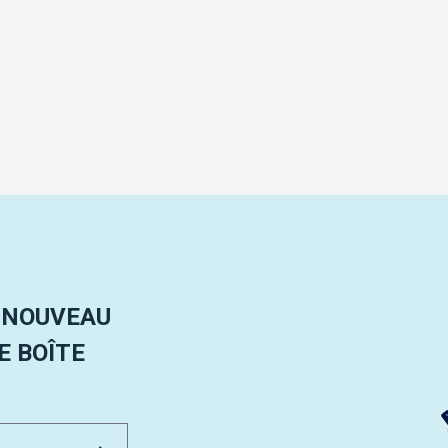
 NOUVEAU
 BOÎTE
Email Address
Envoyer