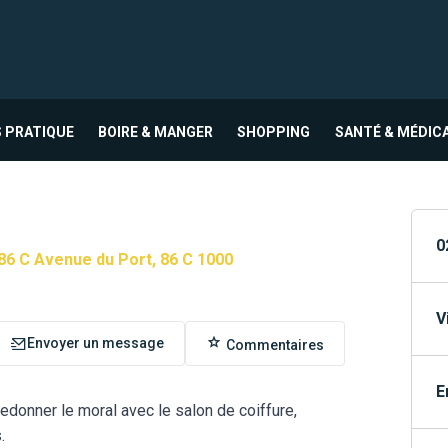
 PRATIQUE
BOIRE & MANGER
SHOPPING
SANTÉ & MÉDIC
0
86 C Avenue du Port, 86 C 1000
V
Envoyer un message
Commentaires
E
edonner le moral avec le salon de coiffure,
.