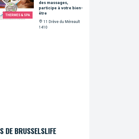
des massages,
participe à votre bien-
être
THERMES & SPA
11 Drève du Méreault
1410
S DE BRUSSELSLIFE