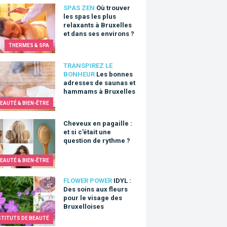
ouver les spas les plus relaxants à Bruxelles et dans ses enviro
SPAS ZEN
Où trouver
les spas les plus
relaxants à Bruxelles
et dans ses environs ?
THERMES & SPA
bonnes adresses de saunas et hammams à Bruxelles
TRANSPIREZ LE
BONHEUR
Les bonnes
adresses de saunas et
hammams à Bruxelles
EAUTÉ & BIEN-ÊTRE
ux en pagaille : et si c’était une question de rythme ?
Cheveux en pagaille :
et si c’était une
question de rythme ?
EAUTÉ & BIEN-ÊTRE
: Des soins aux fleurs pour le visage des Bruxelloises
FLOWER POWER
IDYL :
Des soins aux fleurs
pour le visage des
Bruxelloises
STITUTS DE BEAUTÉ