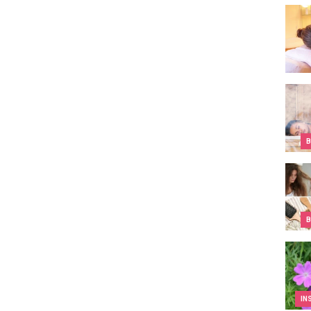
Où tr
Les 
B
Cheve
B
IDYL 
IN