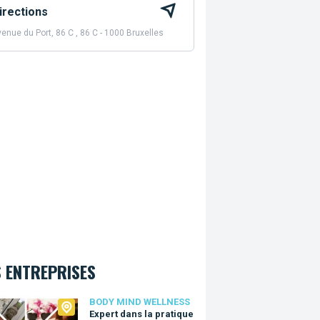
irections
enue du Port, 86 C , 86 C - 1000 Bruxelles
 ENTREPRISES
 Mind Wellness
BODY MIND WELLNESS
Expert dans la pratique