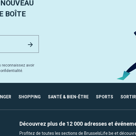
 NOUVEAU
 BOÎTE
Email Address
Envoyer
s reconnaissez avoir
nfidentialité.
ANGER
SHOPPING
SANTÉ & BIEN-ÊTRE
SPORTS
SORTIR
Découvrez plus de 12 000 adresses et événem
Profitez de toutes les sections de BrusselsLife.be et découv