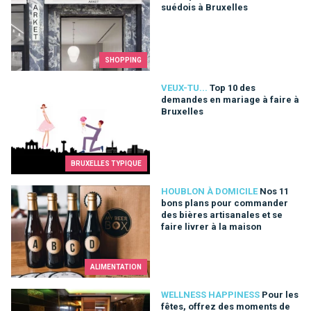
suédois à Bruxelles
SHOPPING
Top 10 des demandes en mariage à faire à Bruxelles
VEUX-TU...
Top 10 des
demandes en mariage à faire à
Bruxelles
BRUXELLES TYPIQUE
Nos 11 bons plans pour commander des bières artisanales et s
HOUBLON À DOMICILE
Nos 11
bons plans pour commander
des bières artisanales et se
faire livrer à la maison
ALIMENTATION
Pour les fêtes, offrez des moments de détente à ceux que vo
WELLNESS HAPPINESS
Pour les
fêtes, offrez des moments de