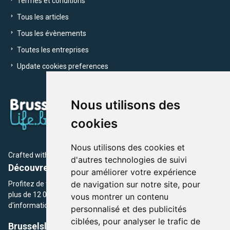
Termes et conditions
Tous les articles
Tous les évènements
Toutes les entreprises
Update cookies preferences
Nous utilisons des
cookies
Nous utilisons des cookies et
Crafted with
by Brusselslife Team
d'autres technologies de suivi
Découvrez plus de 12 000 adresses et événements
pour améliorer votre expérience
de navigation sur notre site, pour
Profitez de toutes les sections de BrusselsLife.be et découvrez
plus de 12 000 adresses et un grand choix d'événements,
vous montrer un contenu
d'informations et de conseils et astuces de notre écriture.
personnalisé et des publicités
ciblées, pour analyser le trafic de
Brusselslife.be