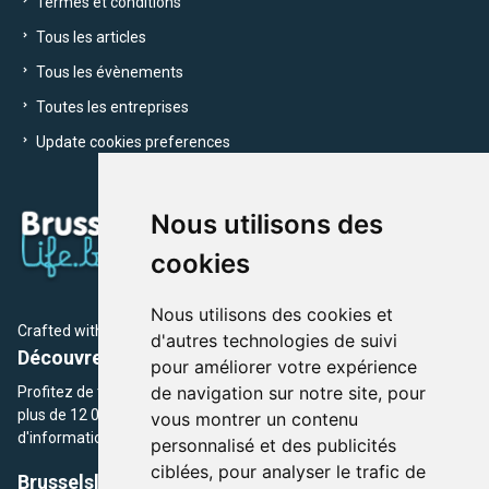
Termes et conditions
Tous les articles
Tous les évènements
Toutes les entreprises
Update cookies preferences
Nous utilisons des
cookies
Nous utilisons des cookies et
Crafted with
by Brusselslife Team
d'autres technologies de suivi
Découvrez plus de 12 000 adresses et événements
pour améliorer votre expérience
de navigation sur notre site, pour
Profitez de toutes les sections de BrusselsLife.be et découvrez
plus de 12 000 adresses et un grand choix d'événements,
vous montrer un contenu
d'informations et de conseils et astuces de notre écriture.
personnalisé et des publicités
ciblées, pour analyser le trafic de
Brusselslife.be