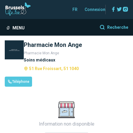
Facebo
Twitt
In
FR
Connexion
Recherche
MENU
Pharmacie Mon Ange
Pharmacie Mon Ange
Soins médicaux
51 Rue Froissart, 51 1040
Téléphone
Information non disponible