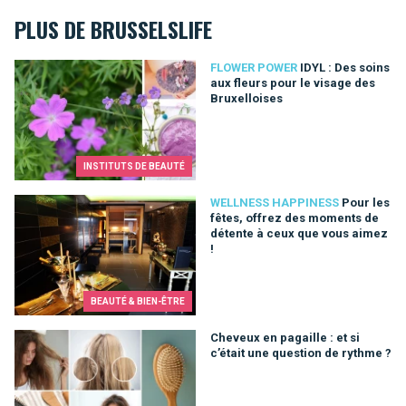
PLUS DE BRUSSELSLIFE
IDYL : Des soins aux fleurs pour le visage des Bruxelloises
FLOWER POWER
IDYL : Des soins
aux fleurs pour le visage des
Bruxelloises
INSTITUTS DE BEAUTÉ
Pour les fêtes, offrez des moments de détente à ceux que vo
WELLNESS HAPPINESS
Pour les
fêtes, offrez des moments de
détente à ceux que vous aimez
!
BEAUTÉ & BIEN-ÊTRE
Cheveux en pagaille : et si c’était une question de rythme ?
Cheveux en pagaille : et si
c’était une question de rythme ?