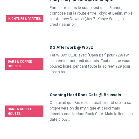
Enregistré dans le sud-ouest de la France,
composé sur la route entre Tokyo et Berlin, mixé
par Andrew Dawson (Jay-Z, Kanye West, ...),
NIGHTLIFE & PARTIES
c'est néanmoin...
DG Afterwork @ W xyz
1er W:DAY CLUB avec "Open Bar" pour €29/19*
Le premier mercredi du mois: Tout ce que vous
BARS & COFFEE
pouvez boire, pendant toute la soirée* €29 pour
HOUSES
l'open ba...
Opening Hard Rock Cafe @ Brussels
On savait que Bruxelles aurait bientôt droit à sa
propre version du mythique et désormais
BARS & COFFEE
incontournable Hard Rock Cafe. Mais le lieu et la
HOUSES
date d'ouv...