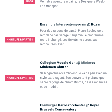
Véritable aventure urbaine, le Designers Week-
BLOG
End transpor...
Ensemble Intercontemporain @ Bozar
Pour des raisons de santé, Pierre Boulez sera
remplacé par George Benjamin.Le programme
reste inchangé. Les tickets ne seront pas
NIGHTLIFE & PARTIES
remboursés. Pier...
Collegium Vocale Gent @ Minimes |
Miniemen Church
Sa biographie rocambolesque va de pair avec un
style extravagant. Son oeuvre tant profane que
NIGHTLIFE & PARTIES
sacré regorge de chromatisme, de dissonances
et de madri...
Freiburger Barockorchester @ Royal
Brussels Conservatory