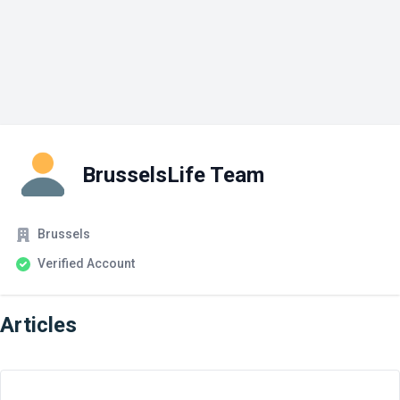
BrusselsLife Team
Company
Account Status
Brussels
Verified Account
Articles