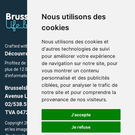
Nous utilisons des
cookies
Nous utilisons des cookies et
Crafted with
by Brusselslife Team
d'autres technologies de suivi
Découvrez plus de 12 000 adresses et événements
pour améliorer votre expérience
de navigation sur notre site, pour
Profitez de toutes les sections de BrusselsLife.be et découvrez
plus de 12 000 adresses et un grand choix d'événements,
vous montrer un contenu
d'informations et de conseils et astuces de notre écriture.
personnalisé et des publicités
ciblées, pour analyser le trafic de
Brusselslife.be
notre site et pour comprendre la
Avenue Louise, 500 -1050 Ixelles, Brussels,
provenance de nos visiteurs.
02/538.51.49.
TVA 0472.281.221
J'accepte
Copyright 2026 © Brusselslife.be Tous droits réservés. Le contenu
Je refuse
et les images utilisés sur ce site sont protégés par le droit