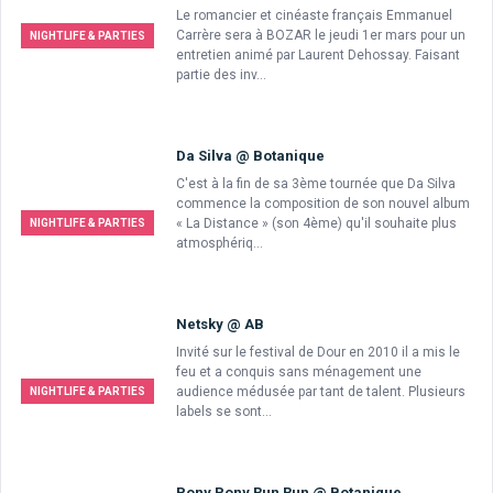
Le romancier et cinéaste français Emmanuel
Carrère sera à BOZAR le jeudi 1er mars pour un
NIGHTLIFE & PARTIES
entretien animé par Laurent Dehossay. Faisant
partie des inv...
Da Silva @ Botanique
C'est à la fin de sa 3ème tournée que Da Silva
commence la composition de son nouvel album
« La Distance » (son 4ème) qu'il souhaite plus
NIGHTLIFE & PARTIES
atmosphériq...
Netsky @ AB
Invité sur le festival de Dour en 2010 il a mis le
feu et a conquis sans ménagement une
audience médusée par tant de talent. Plusieurs
NIGHTLIFE & PARTIES
labels se sont...
Pony Pony Run Run @ Botanique