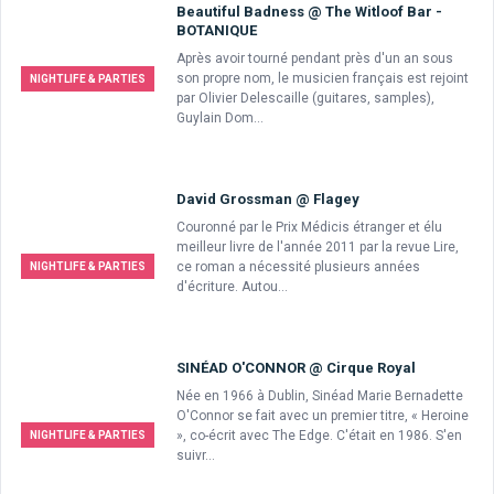
Beautiful Badness @ The Witloof Bar -
BOTANIQUE
Après avoir tourné pendant près d'un an sous
son propre nom, le musicien français est rejoint
NIGHTLIFE & PARTIES
par Olivier Delescaille (guitares, samples),
Guylain Dom...
David Grossman @ Flagey
Couronné par le Prix Médicis étranger et élu
meilleur livre de l'année 2011 par la revue Lire,
ce roman a nécessité plusieurs années
NIGHTLIFE & PARTIES
d'écriture. Autou...
SINÉAD O'CONNOR @ Cirque Royal
Née en 1966 à Dublin, Sinéad Marie Bernadette
O'Connor se fait avec un premier titre, « Heroine
», co-écrit avec The Edge. C'était en 1986. S'en
NIGHTLIFE & PARTIES
suivr...