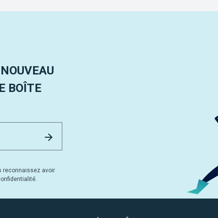
 NOUVEAU
 BOÎTE
Email Address
Envoyer
s reconnaissez avoir
nfidentialité.