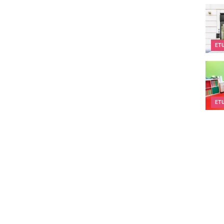
Kids
ET
Teen
ET