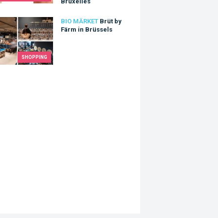
Bruxelles
by Färm in Brüssels
BIO MÄRKET
Brüt by
Färm in Brüssels
SHOPPING