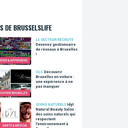
S DE BRUSSELSLIFE
ez gestionnaire de réseaux à Bruxelles !
LE SECTEUR RECRUTE
Devenez gestionnaire
de réseaux à Bruxelles
!
UDIER & APPRENDRE
vrir Bruxelles en voiture : une expérience à ne pas manquer
GLC
Découvrir
Bruxelles en voiture :
une expérience à ne
pas manquer
OUVRIR BRUXELLES
Natural Beauty Salon : des soins naturels qui respectent l’enviro
SOINS NATURELS
Idyl
Natural Beauty Salon :
des soins naturels qui
respectent
l’environnement à
SANTÉ & MÉDICAL