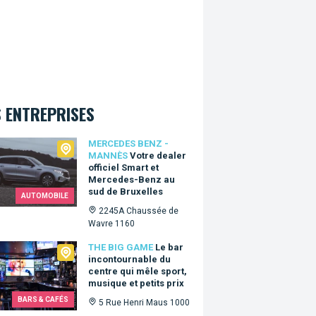
 ENTREPRISES
edes Benz - Mannès
MERCEDES BENZ -
MANNÈS
Votre dealer
officiel Smart et
Mercedes-Benz au
sud de Bruxelles
AUTOMOBILE
2245A Chaussée de
Wavre 1160
Big Game
THE BIG GAME
Le bar
incontournable du
centre qui mêle sport,
musique et petits prix
BARS & CAFÉS
5 Rue Henri Maus 1000