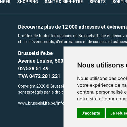
ANGER
SHOPPING
SANTÉ & BIEN-ÊTRE
SPORTS
SORTIR
Découvrez plus de 12 000 adresses et événem
Profitez de toutes les sections de BrusselsLife.be et découv
choix d'événements, d'informations et de conseils et astuces 
Brusselslife.be
Avenue Louise, 500 -1050 Ixelles, Brussels,
Nous utilisons
02/538.51.49.
TVA 0472.281.221
Nous utilisons des cook
votre expérience de na
Copyright 2026 © Brusselslife.be Tous droits réservés. Le cont
contenu personnalisé et
sont protégés par le droit d'auteur. la propriétaires respectifs.
notre site et pour com
/
www.brusselsLife.be
info@brusselslife.be
J'accepte
Je refus