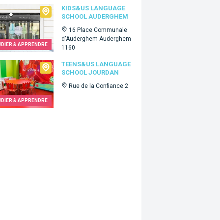
&Us language school Auderghem
KIDS&US LANGUAGE
SCHOOL AUDERGHEM
16 Place Communale
d'Auderghem Auderghem
UDIER & APPRENDRE
1160
s&Us language school Jourdan
TEENS&US LANGUAGE
SCHOOL JOURDAN
Rue de la Confiance 2
UDIER & APPRENDRE