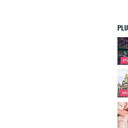
PLU
Deven
ET
Décou
DÉC
Idyl 