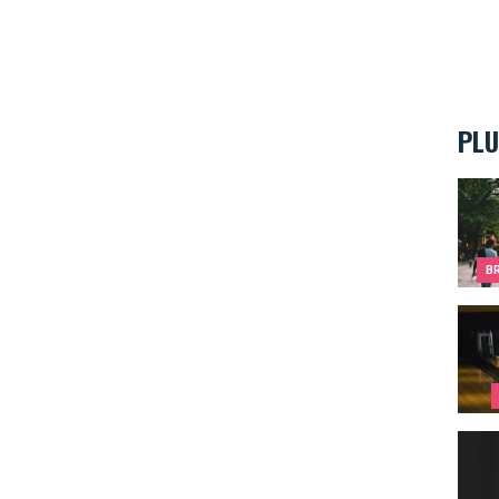
PLU
Les m
B
Une p
Ils c