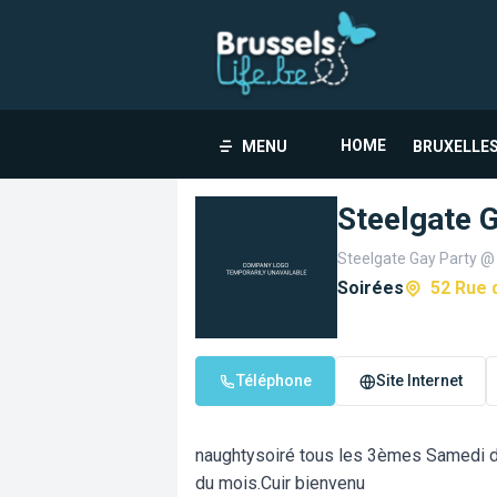
HOME
MENU
BRUXELLES
Steelgate 
Steelgate Gay Party @
Soirées
52 Rue 
Téléphone
Site Internet
naughtysoiré tous les 3èmes Samedi 
du mois.Cuir bienvenu