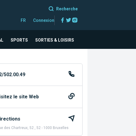
Recherche
Facebook
Twitter
Instagram
FR
Connexion
AL
SPORTS
SORTIES & LOISIRS
2/502.00.49
isitez le site Web
irections
e des Chartreux, 52 , 52 - 1000 Bruxelles