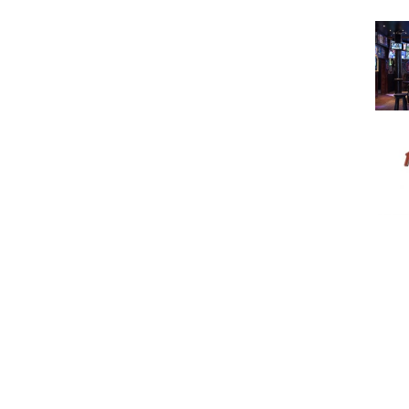
The 
Hard 