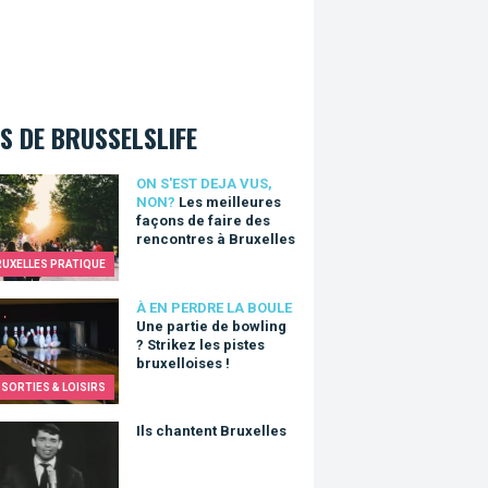
S DE BRUSSELSLIFE
eilleures façons de faire des rencontres à Bruxelles
ON S'EST DEJA VUS,
NON?
Les meilleures
façons de faire des
rencontres à Bruxelles
RUXELLES PRATIQUE
artie de bowling ? Strikez les pistes bruxelloises !
À EN PERDRE LA BOULE
Une partie de bowling
? Strikez les pistes
bruxelloises !
SORTIES & LOISIRS
hantent Bruxelles
Ils chantent Bruxelles