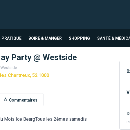
 PRATIQUE
BOIRE & MANGER
SHOPPING
SANTÉ & MÉDIC
Gay Party @ Westside
 Westside
0
des Chartreux, 52 1000
V
Commentaires
D
du Mois Ice BeargTous les 2èmes samedis
Ru