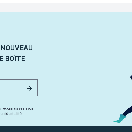
 NOUVEAU
 BOÎTE
Email Address
Envoyer
s reconnaissez avoir
nfidentialité.