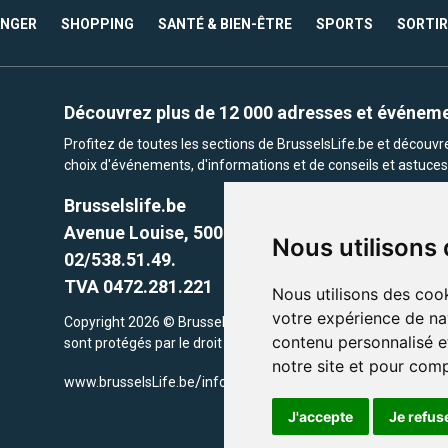
ANGER
SHOPPING
SANTÉ & BIEN-ÊTRE
SPORTS
SORTIR
Découvrez plus de 12 000 adresses et événem
Profitez de toutes les sections de BrusselsLife.be et découv
choix d'événements, d'informations et de conseils et astuces 
Brusselslife.be
Avenue Louise, 500 -1050 Ixelles, Brussels,
Nous utilisons
02/538.51.49.
TVA 0472.281.221
Nous utilisons des cook
votre expérience de na
Copyright 2026 © Brusselslife.be Tous droits réservés. Le cont
contenu personnalisé et
sont protégés par le droit d'auteur. la propriétaires respectifs.
notre site et pour com
/
www.brusselsLife.be
info@brusselslife.be
J'accepte
Je refus