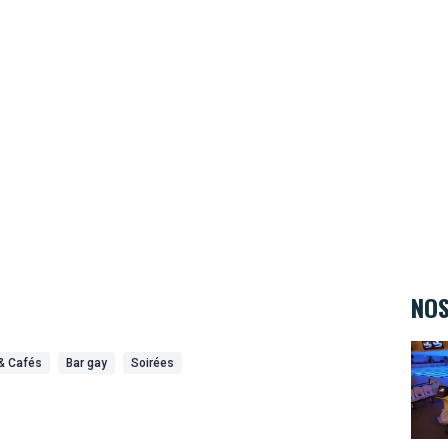
NOS
Bowl
& Cafés
Bar gay
Soirées