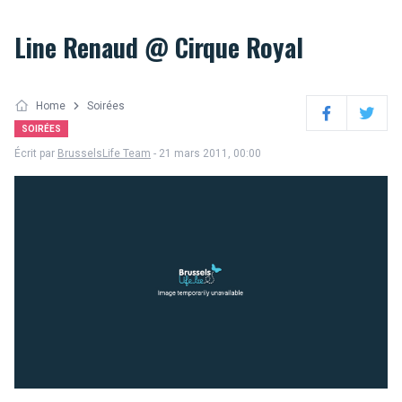
Line Renaud @ Cirque Royal
Home
Soirées
Facebook
Twitter
SOIRÉES
Écrit par
BrusselsLife Team
- 21 mars 2011, 00:00