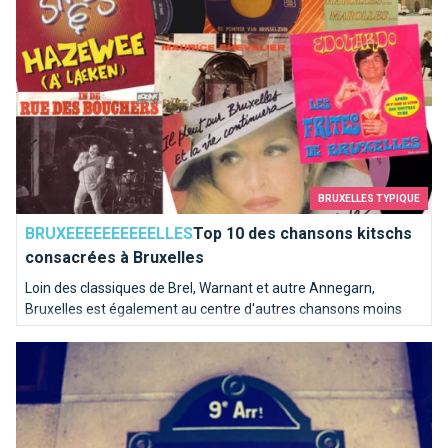
BRUXELLES TYPIQUE
BRUXEEEEEEEEEELLES
Top 10 des chansons kitschs
consacrées à Bruxelles
Loin des classiques de Brel, Warnant et autre Annegarn,
Bruxelles est également au centre d'autres chansons moins
connues. Nous avons poussé une pièce dans le juke-box de la
Paris, c’est Bruxelles : la preuve !
capitale de l'Europe pour en sortir les mélodies les plus kitschs.