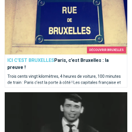
DÉCOUVRIR BRUXELLES
ICI C'EST BRUXELLES
Paris, c’est Bruxelles : la
preuve !
Trois cents vingt kilomètres, 4 heures de voiture, 100 minutes
de train : Paris c’est la porte à côté ! Les capitales française et
belge partagent bien plus qu’une rivière homonyme. Itinéraire
Ils chantent Bruxelles
en bord de Seine sur les traces de la Senne...