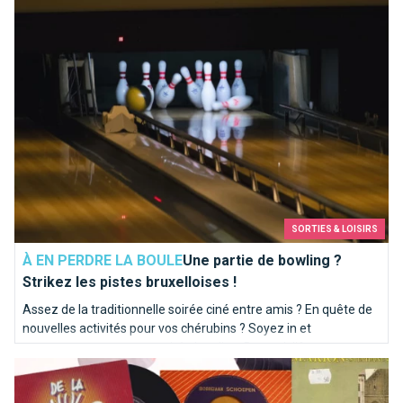
Une partie de bowling ? Strikez les pistes bruxelloises !
SORTIES & LOISIRS
À EN PERDRE LA BOULE
Une partie de bowling ?
Strikez les pistes bruxelloises !
Assez de la traditionnelle soirée ciné entre amis ? En quête de
nouvelles activités pour vos chérubins ? Soyez in et
programmez-vous une soirée bowling. Brusselslife a
Top 10 des chansons kitschs consacrées à Bruxelles
sélectionné pour vous les meilleures pistes de la capitale.