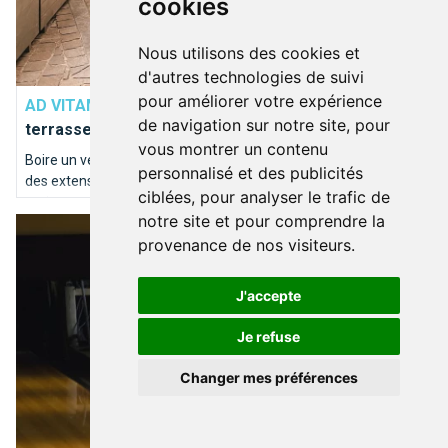
cookies
Nous utilisons des cookies et
BARS & CAFÉS
d'autres technologies de suivi
pour améliorer votre expérience
AD VITAM AETERNAM
Longue vie aux extensions de
de navigation sur notre site, pour
terrasses à Bruxelles!
vous montrer un contenu
Boire un verre, manger un bout? En terrasse bien-sûr! Profitez
personnalisé et des publicités
des extensions de terrasses bruxelloises jusqu'au 31 octobre
ciblées, pour analyser le trafic de
mais pas d'inquiétude : elles reviendront chaque année!
notre site et pour comprendre la
Une partie de bowling ? Strikez les pistes bruxelloises !
provenance de nos visiteurs.
J'accepte
Je refuse
Changer mes préférences