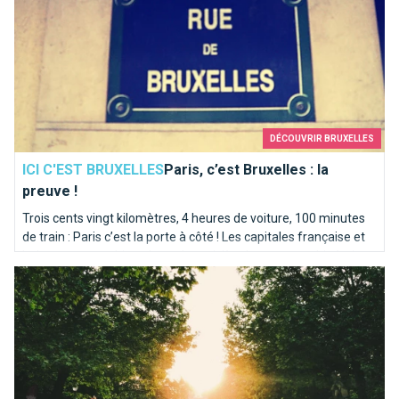
DÉCOUVRIR BRUXELLES
ICI C'EST BRUXELLES
Paris, c’est Bruxelles : la
preuve !
Trois cents vingt kilomètres, 4 heures de voiture, 100 minutes
de train : Paris c’est la porte à côté ! Les capitales française et
belge partagent bien plus qu’une rivière homonyme. Itinéraire
Les meilleures façons de faire des rencontres à Bruxelles
en bord de Seine sur les traces de la Senne...