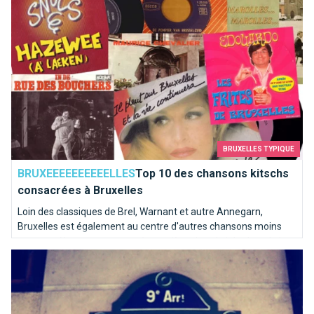
BRUXELLES TYPIQUE
BRUXEEEEEEEEEELLES
Top 10 des chansons kitschs
consacrées à Bruxelles
Loin des classiques de Brel, Warnant et autre Annegarn,
Bruxelles est également au centre d'autres chansons moins
connues. Nous avons poussé une pièce dans le juke-box de la
Paris, c’est Bruxelles : la preuve !
capitale de l'Europe pour en sortir les mélodies les plus kitschs.