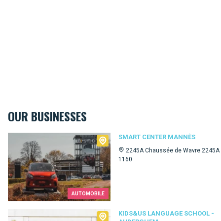
OUR BUSINESSES
Smart Center Mannès
SMART CENTER MANNÈS
2245A Chaussée de Wavre 2245A
1160
AUTOMOBILE
Kids&Us language school - Auderghem
KIDS&US LANGUAGE SCHOOL -