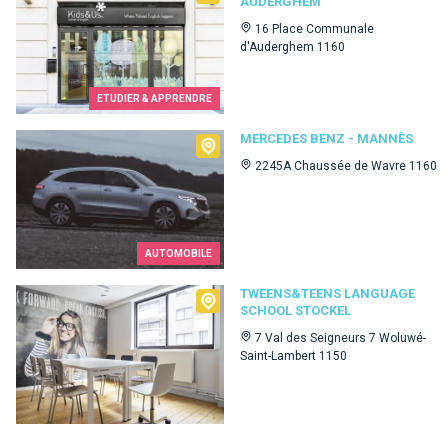
AUDERGHEM
16 Place Communale
d'Auderghem 1160
ETUDIER & APPRENDRE
Mercedes Benz - Mannès
MERCEDES BENZ - MANNÈS
2245A Chaussée de Wavre 1160
AUTOMOBILE
Tweens&Teens language school Stockel
TWEENS&TEENS LANGUAGE
SCHOOL STOCKEL
7 Val des Seigneurs 7 Woluwé-
Saint-Lambert 1150