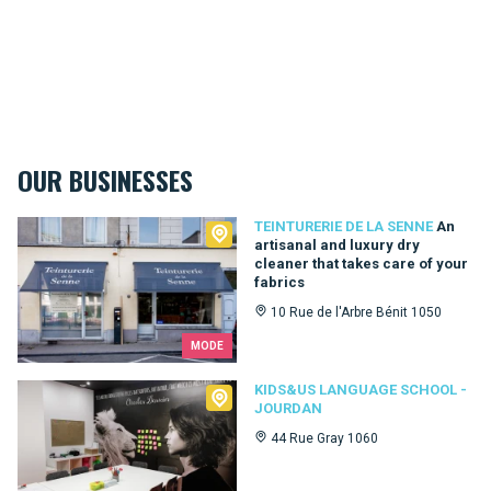
OUR BUSINESSES
Teinturerie de la Senne
TEINTURERIE DE LA SENNE
An
artisanal and luxury dry
cleaner that takes care of your
fabrics
10 Rue de l'Arbre Bénit 1050
MODE
Kids&Us language school - Jourdan
KIDS&US LANGUAGE SCHOOL -
JOURDAN
44 Rue Gray 1060