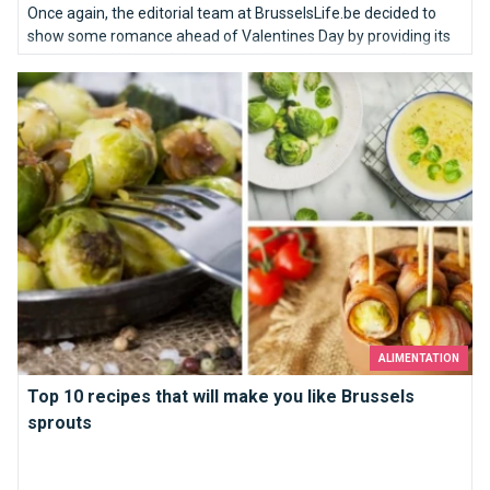
Once again, the editorial team at BrusselsLife.be decided to
show some romance ahead of Valentines Day by providing its
very inspired ideas of the most idyllic wedding proposals in
Top 10 recipes that will make you like Brussels sprouts
Brussels. So here we go: our TOP10 places to kneel down…
ALIMENTATION
Top 10 recipes that will make you like Brussels
sprouts