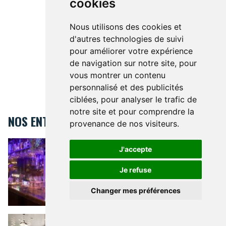
cookies
Nous utilisons des cookies et
d'autres technologies de suivi
pour améliorer votre expérience
de navigation sur notre site, pour
vous montrer un contenu
personnalisé et des publicités
ciblées, pour analyser le trafic de
notre site et pour comprendre la
NOS ENTREPRISES
provenance de nos visiteurs.
The Network
THE NETWORK
Restaurant
J'accepte
Place du Luxembourg
11 Place du Luxembourg 1050
Je refuse
Changer mes préférences
RESTAURANTS
Kids&Us language school - Woluwé
KIDS&US LANGUAGE SCHOOL -