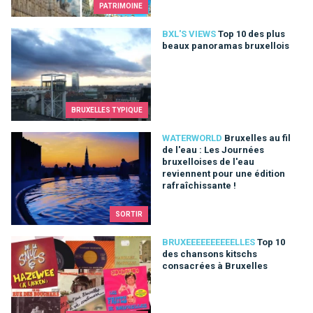
PATRIMOINE
Top 10 des plus beaux panoramas bruxellois
BXL'S VIEWS
Top 10 des plus
beaux panoramas bruxellois
BRUXELLES TYPIQUE
Bruxelles au fil de l'eau : Les Journées bruxelloises de l'eau r
WATERWORLD
Bruxelles au fil
de l'eau : Les Journées
bruxelloises de l'eau
reviennent pour une édition
rafraîchissante !
SORTIR
Top 10 des chansons kitschs consacrées à Bruxelles
BRUXEEEEEEEEEELLES
Top 10
des chansons kitschs
consacrées à Bruxelles