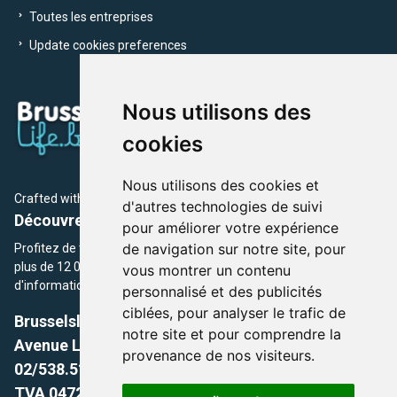
Toutes les entreprises
Update cookies preferences
Nous utilisons des
cookies
Nous utilisons des cookies et
Crafted with
by Brusselslife Team
d'autres technologies de suivi
Découvrez plus de 12 000 adresses et événements
pour améliorer votre expérience
de navigation sur notre site, pour
Profitez de toutes les sections de BrusselsLife.be et découvrez
plus de 12 000 adresses et un grand choix d'événements,
vous montrer un contenu
d'informations et de conseils et astuces de notre écriture.
personnalisé et des publicités
ciblées, pour analyser le trafic de
Brusselslife.be
notre site et pour comprendre la
Avenue Louise, 500 -1050 Ixelles, Brussels,
provenance de nos visiteurs.
02/538.51.49.
TVA 0472.281.221