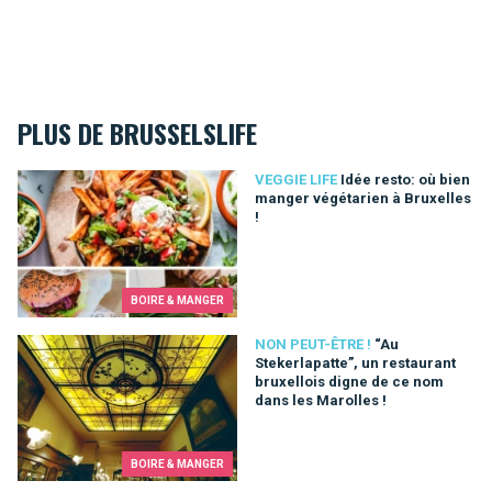
PLUS DE BRUSSELSLIFE
Idée resto: où bien manger végétarien à Bruxelles !
VEGGIE LIFE
Idée resto: où bien
manger végétarien à Bruxelles
!
BOIRE & MANGER
“Au Stekerlapatte”, un restaurant bruxellois digne de ce nom d
NON PEUT-ÊTRE !
“Au
Stekerlapatte”, un restaurant
bruxellois digne de ce nom
dans les Marolles !
BOIRE & MANGER