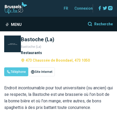
Facebo
Twitt
In
FR
Connexion
Recherche
MENU
Bastoche (La)
Bastoche (La)
Restaurants
473 Chaussée de Boondael, 473 1050
Téléphone
Site Internet
Endroit incontournable pour tout universitaire (ou ancien) qui
se respecte, la Bastoche est une brasserie où l'on boit de
la bonne bière et où l'on mange, entre autres, de bons
spaghettis à des prix battant toute concurrence.