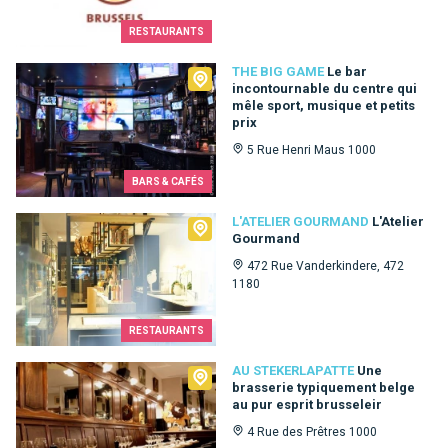
RESTAURANTS
The Big Game
THE BIG GAME
Le bar
incontournable du centre qui
mêle sport, musique et petits
prix
5 Rue Henri Maus 1000
BARS & CAFÉS
L'Atelier Gourmand
L'ATELIER GOURMAND
L'Atelier
Gourmand
472 Rue Vanderkindere, 472
1180
RESTAURANTS
Au Stekerlapatte
AU STEKERLAPATTE
Une
brasserie typiquement belge
au pur esprit brusseleir
4 Rue des Prêtres 1000