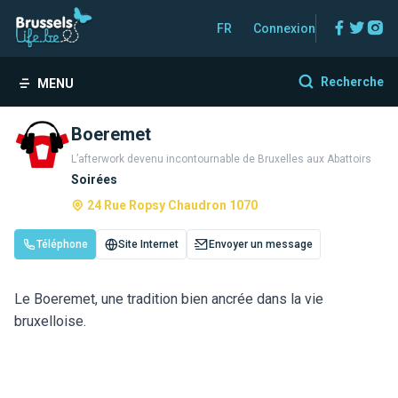
Facebo
Twitt
In
FR
Connexion
Recherche
MENU
Boeremet
L’afterwork devenu incontournable de Bruxelles aux Abattoirs
Soirées
24 Rue Ropsy Chaudron 1070
Téléphone
Site Internet
Envoyer un message
Le Boeremet, une tradition bien ancrée dans la vie
bruxelloise.