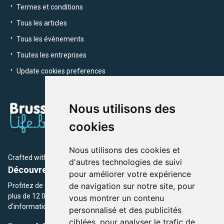
Termes et conditions
Tous les articles
Tous les évènements
Toutes les entreprises
Update cookies preferences
Nous utilisons des
cookies
Nous utilisons des cookies et
Crafted with
by Brusselslife Team
d'autres technologies de suivi
Découvrez plus de 12 000 adresses et événements
pour améliorer votre expérience
de navigation sur notre site, pour
Profitez de toutes les sections de BrusselsLife.be et découvrez
plus de 12 000 adresses et un grand choix d'événements,
vous montrer un contenu
d'informations et de conseils et astuces de notre écriture.
personnalisé et des publicités
ciblées, pour analyser le trafic de