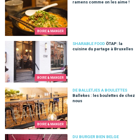
ramens comme on les aime !
BOIRE & MANGER
ÖTAP: la cuisine du partage à Bruxelles
SHARABLE FOOD
ÖTAP: la
cuisine du partage à Bruxelles
BOIRE & MANGER
Ballekes : les boulettes de chez nous
DE BALLETJES A BOULETTES
Ballekes : les boulettes de chez
nous
BOIRE & MANGER
Comptoir Be Burger : le resto à burgers le plus festif de la capi
DU BURGER BIEN BELGE