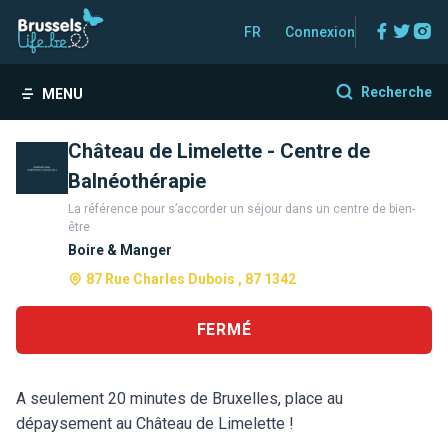
Facebo
Twitt
In
FR
Connexion
Recherche
MENU
Château de Limelette - Centre de
Balnéothérapie
La référence pour s’accorder un séjour dans un centre de bien-
être
Boire & Manger
87 Rue Charles Dubois , 87 1342
FERMÉ
A seulement 20 minutes de Bruxelles, place au
dépaysement au Château de Limelette !