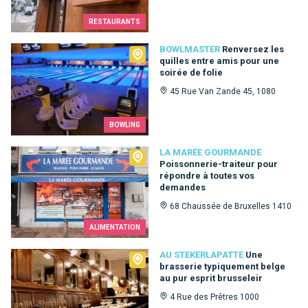
RESTAURANTS
Bowlmaster
BOWLMASTER
Renversez les
quilles entre amis pour une
soirée de folie
45 Rue Van Zande 45, 1080
BOWLING
La Marée Gourmande
LA MARÉE GOURMANDE
Poissonnerie-traiteur pour
répondre à toutes vos
demandes
68 Chaussée de Bruxelles 1410
ALIMENTATION
Au Stekerlapatte
AU STEKERLAPATTE
Une
brasserie typiquement belge
au pur esprit brusseleir
4 Rue des Prêtres 1000