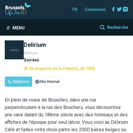
Facebo
Twitt
In
FR
Connexion
Recherche
MENU
Delirium
Delirium
Soirées
4a Impasse de la Fidélité, 4a 1000
Téléphone
Site Internet
En plein de coeur de Bruxelles, dans une rue
perpendiculaire à la rue des Bouchers, vous découvrirez
une cave datant du 18ème siècle avec des tonneaux et des
affiches de l'époque pour seul décor. Vous voici au Délirium
Café et faites votre choix parmi les 2000 bières belges ou