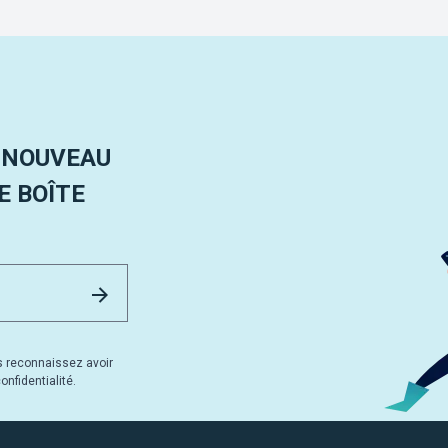
 NOUVEAU
 BOÎTE
Email Address
Envoyer
s reconnaissez avoir
nfidentialité.