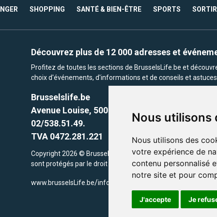
ANGER
SHOPPING
SANTÉ & BIEN-ÊTRE
SPORTS
SORTIR
Découvrez plus de 12 000 adresses et événem
Profitez de toutes les sections de BrusselsLife.be et découv
choix d'événements, d'informations et de conseils et astuces 
Brusselslife.be
Avenue Louise, 500 -1050 Ixelles, Brussels,
Nous utilisons
02/538.51.49.
TVA 0472.281.221
Nous utilisons des cook
votre expérience de na
Copyright 2026 © Brusselslife.be Tous droits réservés. Le cont
contenu personnalisé et
sont protégés par le droit d'auteur. la propriétaires respectifs.
notre site et pour com
/
www.brusselsLife.be
info@brusselslife.be
J'accepte
Je refus