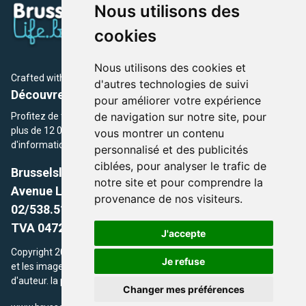
Nous utilisons des
cookies
Nous utilisons des cookies et
Crafted with
by Brusselslife Team
d'autres technologies de suivi
Découvrez plus de 12 000 adresses et événements
pour améliorer votre expérience
de navigation sur notre site, pour
Profitez de toutes les sections de BrusselsLife.be et découvrez
plus de 12 000 adresses et un grand choix d'événements,
vous montrer un contenu
d'informations et de conseils et astuces de notre écriture.
personnalisé et des publicités
ciblées, pour analyser le trafic de
Brusselslife.be
notre site et pour comprendre la
Avenue Louise, 500 -1050 Ixelles, Brussels,
provenance de nos visiteurs.
02/538.51.49.
TVA 0472.281.221
J'accepte
Copyright 2026 © Brusselslife.be Tous droits réservés. Le contenu
Je refuse
et les images utilisés sur ce site sont protégés par le droit
d'auteur. la propriétaires respectifs.
Changer mes préférences