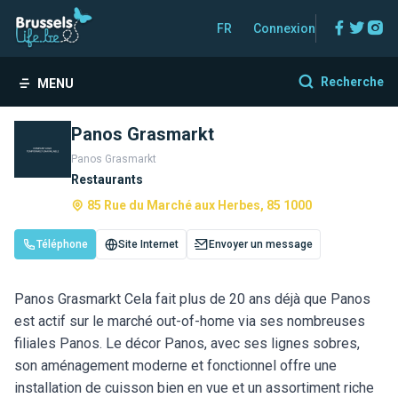
Facebo
Twitt
In
FR
Connexion
Recherche
MENU
Panos Grasmarkt
Panos Grasmarkt
Restaurants
85 Rue du Marché aux Herbes, 85 1000
Téléphone
Site Internet
Envoyer un message
Panos Grasmarkt Cela fait plus de 20 ans déjà que Panos
est actif sur le marché out-of-home via ses nombreuses
filiales Panos. Le décor Panos, avec ses lignes sobres,
son aménagement moderne et fonctionnel offre une
installation de cuisson bien en vue et un assortiment riche