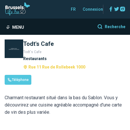
Facebo
Twitt
In
FR
Connexion
Recherche
MENU
Todt's Cafe
Todt's Cafe
Restaurants
Rue 11 Rue de Rollebeek 1000
Téléphone
Charmant restaurant situé dans la bas du Sablon. Vous y
découvrirez une cuisine agréable accompagné d'une carte
de vin des plus variée.