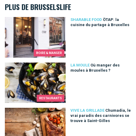
PLUS DE BRUSSELSLIFE
ÖTAP: la cuisine du partage à Bruxelles
SHARABLE FOOD
ÖTAP: la
cuisine du partage à Bruxelles
BOIRE & MANGER
Où manger des moules à Bruxelles ?
LA MOULE
Où manger des
moules à Bruxelles ?
RESTAURANTS
Chumadia, le vrai paradis des carnivores se trouve à Saint-Gil
VIVE LA GRILLADE
Chumadia, le
vrai paradis des carnivores se
trouve à Saint-Gilles