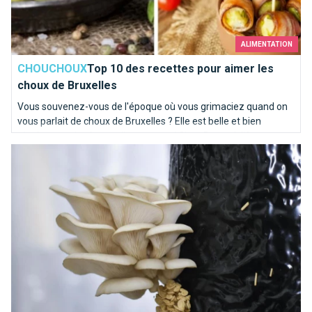
ALIMENTATION
CHOUCHOUX
Top 10 des recettes pour aimer les
choux de Bruxelles
Vous souvenez-vous de l'époque où vous grimaciez quand on
vous parlait de choux de Bruxelles ? Elle est belle et bien
révolue pour la plupart d'entre vous ! Chez Brusselslife, ces
PermaFungi : pour un monde plus vert.
recettes nous mettent déjà l'eau à la bouche !