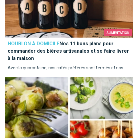
ALIMENTATION
HOUBLON À DOMICILE
Nos 11 bons plans pour
commander des bières artisanales et se faire livrer
à la maison
Avec la quarantaine, nos cafés préférés sont fermés et nos
gorges asséchées sans nos bières artisanales favorites... En
Top 10 des recettes pour aimer les choux de Bruxelles
Belgique, tout problème a sa solution : commander on-line
auprès des brasseries locales et se faire livrer à la maison !