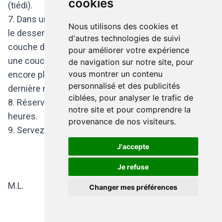
cookies
(tiédi).
7. Dans un grand plat ou dans des verrines, montez
Nous utilisons des cookies et
le dessert comme suit : une couche de biscuits, une
d'autres technologies de suivi
couche de crème, du cacao, une couche de biscuits,
pour améliorer votre expérience
une couche de crème, du cacao. Pour un visuel
de navigation sur notre site, pour
vous montrer un contenu
encore plus esthétique, saupoudrez de cacao en
personnalisé et des publicités
dernière minute.
ciblées, pour analyser le trafic de
8. Réservez au frais pour une durée d’au moins 2
notre site et pour comprendre la
heures.
provenance de nos visiteurs.
9. Servez ; c’est un délice !
J'accepte
Je refuse
M.L.
Changer mes préférences