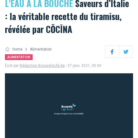
L'EAU A LA BOUCHE
Saveurs d’Italie
: la véritable recette du tiramisu,
révélée par CŎCĪNA
Home
Alimentation
Facebook
Twitter
ALIMENTATION
Écrit par
Rédaction BrusselsLife.be
- 27 janv. 2021, 00:00