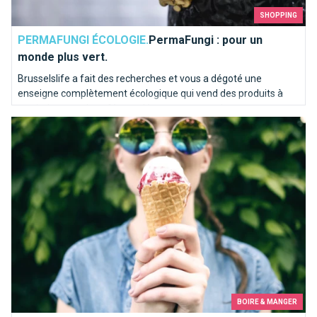
SHOPPING
PERMAFUNGI ÉCOLOGIE.
PermaFungi : pour un
monde plus vert.
Brusselslife a fait des recherches et vous a dégoté une
enseigne complètement écologique qui vend des produits à
partir de marc de café recyclé pour respecter la nature au
Où manger une bonne glace à Bruxelles ?
quotidien. La circularité et les champignons sont leur dada !
BOIRE & MANGER