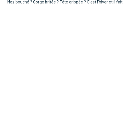
Nez bouché ? Gorge irritée ? Tête grippée ? C'est l'hiver et il fait
froid, vous avez besoin de vous remettre sur pied ? Buvez un
grog ! Brusselslife vous livre quelques bonnes adresses à
Bruxelles ainsi qu'une bonne recette !