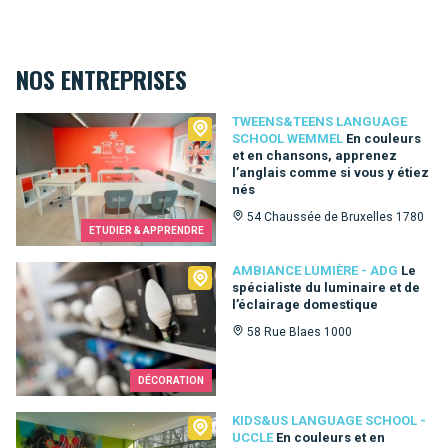
NOS ENTREPRISES
Tweens&Teens language school Wemmel
TWEENS&TEENS LANGUAGE
SCHOOL WEMMEL
En couleurs
et en chansons, apprenez
l’anglais comme si vous y étiez
nés
54 Chaussée de Bruxelles 1780
ETUDIER & APPRENDRE
Ambiance Lumière - ADG
AMBIANCE LUMIÈRE - ADG
Le
spécialiste du luminaire et de
l’éclairage domestique
58 Rue Blaes 1000
DÉCORATION
Kids&Us language school - Uccle
KIDS&US LANGUAGE SCHOOL -
UCCLE
En couleurs et en