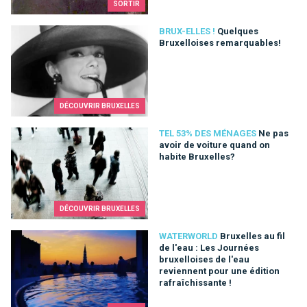
SORTIR
Quelques Bruxelloises remarquables!
BRUX-ELLES !
Quelques
Bruxelloises remarquables!
DÉCOUVRIR BRUXELLES
Ne pas avoir de voiture quand on habite Bruxelles?
TEL 53% DES MÉNAGES
Ne pas
avoir de voiture quand on
habite Bruxelles?
DÉCOUVRIR BRUXELLES
Bruxelles au fil de l'eau : Les Journées bruxelloises de l'eau r
WATERWORLD
Bruxelles au fil
de l'eau : Les Journées
bruxelloises de l'eau
reviennent pour une édition
rafraîchissante !