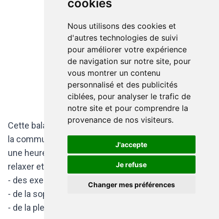
cookies
Nous utilisons des cookies et
d'autres technologies de suivi
pour améliorer votre expérience
de navigation sur notre site, pour
vous montrer un contenu
personnalisé et des publicités
ciblées, pour analyser le trafic de
notre site et pour comprendre la
provenance de nos visiteurs.
Cette balade permet de découvrir les coins verts de
la commune mais aussi de se ressourcer. Pendant
J'accepte
une heure et demie, les participants pourront se
Je refuse
relaxer et se détendre en effectuant :
- des exercices de respiration
Changer mes préférences
- de la sophrologie
- de la pleine conscience