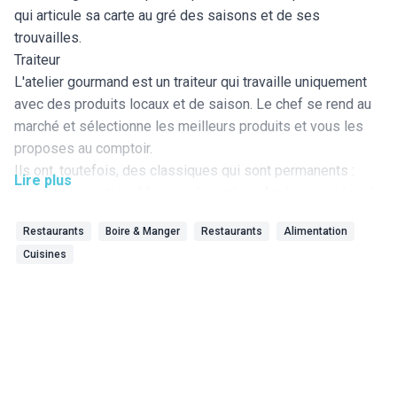
qui articule sa carte au gré des saisons et de ses
trouvailles.
Traiteur
L'atelier gourmand est un traiteur qui travaille uniquement
avec des produits locaux et de saison. Le chef se rend au
marché et sélectionne les meilleurs produits et vous les
proposes au comptoir.
Ils ont, toutefois, des classiques qui sont permanents :
Lire plus
Tomates crevettes, Mousse de jambon, Américain préparé,
Sole aux petits légumes, Volaille de Brest aux morilles....
Restaurants
Boire & Manger
Restaurants
Alimentation
Services
Cuisines
Fêtes privées
À l'occasion de fêtes privées, nous vous proposons un
service de livraison ou à emporter. Communion, baptêmes,
repas de famille... rien ne nous résiste.
Sociétés
Nous collaborons avec des sociétés et mettons en place