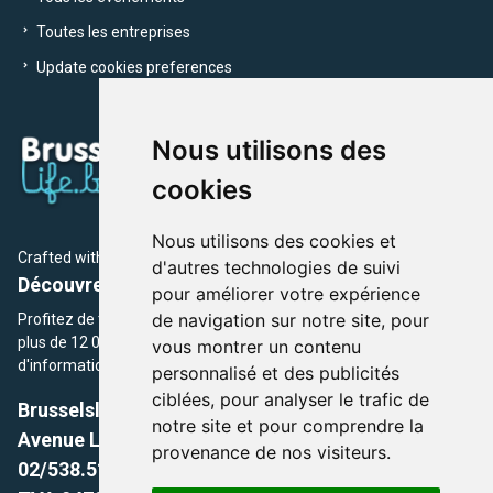
Toutes les entreprises
Update cookies preferences
Nous utilisons des
cookies
Nous utilisons des cookies et
Crafted with
by Brusselslife Team
d'autres technologies de suivi
Découvrez plus de 12 000 adresses et événements
pour améliorer votre expérience
de navigation sur notre site, pour
Profitez de toutes les sections de BrusselsLife.be et découvrez
plus de 12 000 adresses et un grand choix d'événements,
vous montrer un contenu
d'informations et de conseils et astuces de notre écriture.
personnalisé et des publicités
ciblées, pour analyser le trafic de
Brusselslife.be
notre site et pour comprendre la
Avenue Louise, 500 -1050 Ixelles, Brussels,
provenance de nos visiteurs.
02/538.51.49.