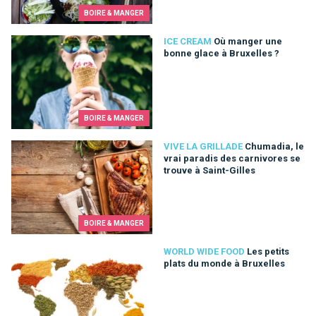
BOIRE & MANGER
Où manger une bonne glace à Bruxelles ?
ICE CREAM
Où manger une
bonne glace à Bruxelles ?
BOIRE & MANGER
Chumadia, le vrai paradis des carnivores se trouve à Saint-Gil
VIVE LA GRILLADE
Chumadia, le
vrai paradis des carnivores se
trouve à Saint-Gilles
BOIRE & MANGER
Les petits plats du monde à Bruxelles
WORLD WIDE FOOD
Les petits
plats du monde à Bruxelles