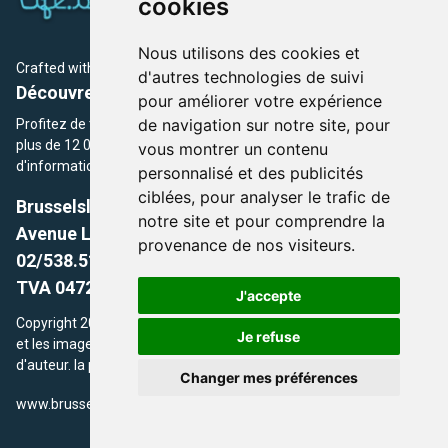
cookies
Nous utilisons des cookies et
Crafted with
by Brusselslife Team
d'autres technologies de suivi
Découvrez plus de 12 000 adresses et événements
pour améliorer votre expérience
de navigation sur notre site, pour
Profitez de toutes les sections de BrusselsLife.be et découvrez
plus de 12 000 adresses et un grand choix d'événements,
vous montrer un contenu
d'informations et de conseils et astuces de notre écriture.
personnalisé et des publicités
ciblées, pour analyser le trafic de
Brusselslife.be
notre site et pour comprendre la
Avenue Louise, 500 -1050 Ixelles, Brussels,
provenance de nos visiteurs.
02/538.51.49.
TVA 0472.281.221
J'accepte
Copyright 2026 © Brusselslife.be Tous droits réservés. Le contenu
Je refuse
et les images utilisés sur ce site sont protégés par le droit
d'auteur. la propriétaires respectifs.
Changer mes préférences
/
www.brusselsLife.be
info@brusselslife.be