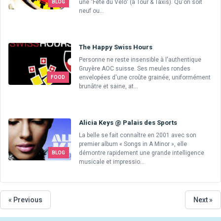
une "Fête du Vélo" (à Tour & Taxis). Qu'on soit
BLOG
neuf ou...
The Happy Swiss Hours
Personne ne reste insensible à l'authentique
Gruyère AOC suisse. Ses meules rondes
envelopées d'une croûte grainée, uniformément
FOOD
brunâtre et saine, at...
Alicia Keys @ Palais des Sports
La belle se fait connaître en 2001 avec son
premier album « Songs in A Minor », elle
démontre rapidement une grande intelligence
BLOG
musicale et impressio...
« Previous
Next »