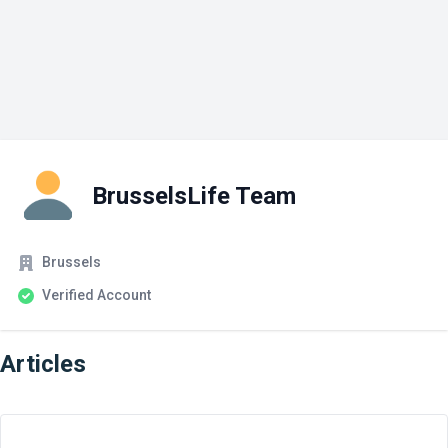
BrusselsLife Team
Company
Account Status
Brussels
Verified Account
Articles