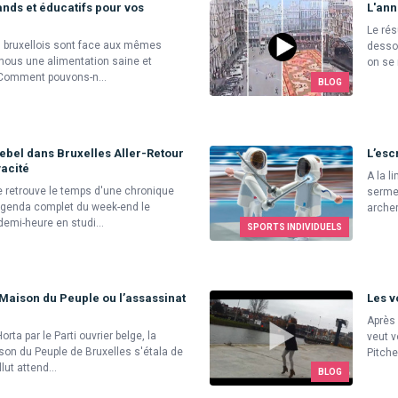
nds et éducatifs pour vos
L'ann
Le rés
s bruxellois sont face aux mêmes
desso
ous une alimentation saine et
on se 
 Comment pouvons-n...
BLOG
ebel dans Bruxelles Aller-Retour
L’esc
vacité
A la l
se retrouve le temps d'une chronique
sermen
agenda complet du week-end le
archer
emi-heure en studi...
SPORTS INDIVIDUELS
a Maison du Peuple ou l’assassinat
Les v
Après
ta par le Parti ouvrier belge, la
veut v
son du Peuple de Bruxelles s'étala de
Pitche
lut attend...
BLOG