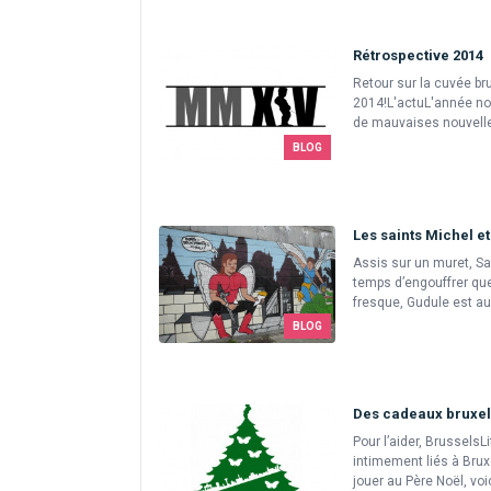
Rétrospective 2014
Retour sur la cuvée br
2014!L'actuL'année no
de mauvaises nouvelles.
BLOG
Les saints Michel et
Assis sur un muret, Sa
temps d’engouffrer quel
fresque, Gudule est aux
BLOG
Des cadeaux bruxell
Pour l’aider, Brussels
intimement liés à Bruxe
jouer au Père Noël, voic