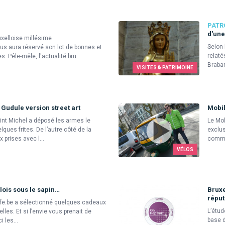
PATR
d'une
uxelloise millésime
Selon 
us aura réservé son lot de bonnes et
relaté
 Pêle-mêle, l'actualité bru...
Braban
VISITES & PATRIMOINE
 Gudule version street art
Mobil
int Michel a déposé les armes le
Le Mob
ques frites. De l’autre côté de la
exclus
 prises avec l...
comme
VÉLOS
ois sous le sapin…
Bruxe
réput
Life.be a sélectionné quelques cadeaux
L’étud
lles. Et si l’envie vous prenait de
base d
i les...