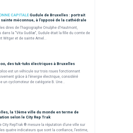
ONNE CAPITALE
Gudule de Bruxelles : portrait
 sainte méconnue, à l'opposé de la cathédrale
les dires de l'hagiographe Onulphe d'Hautmont,
s dans la "Vita Gudilæ", Gudule était la fille du comte de
t Witger et de sainte Amel...
oo, des tuk-tuks électriques à Bruxelles
iloo est un véhicule sur trois roues fonctionnant
ivement grâce à l’énergie électrique, considéré
 un cyclomoteur de catégorie B. Une...
lles, la 13ème ville du monde en terme de
ation selon le City Rep Trak
e City RepTrak ® mesure la réputation d’une ville sur
es quatre indicateurs que sont la confiance, l’estime,