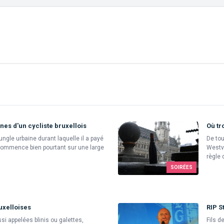
nes d'un cycliste bruxellois
Où tr
ngle urbaine durant laquelle il a payé
De tou
commence bien pourtant sur une large
Westvl
règle 
SOIRÉES
uxelloises
RIP S
si appelées blinis ou galettes,
Fils d