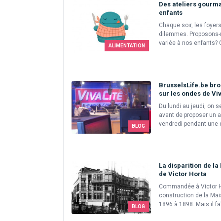
Des ateliers gourma
enfants
Chaque soir, les foyer
dilemmes. Proposons-n
variée à nos enfants?
ALIMENTATION
BrusselsLife.be bro
sur les ondes de Vi
Du lundi au jeudi, on 
avant de proposer un 
vendredi pendant une d
BLOG
La disparition de l
de Victor Horta
Commandée à Victor Hor
construction de la Mai
1896 à 1898. Mais il fal
BLOG