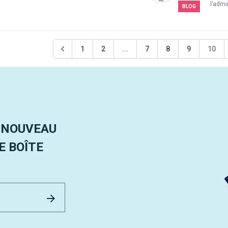
l’admi
BLOG
1
2
...
7
8
9
10
 NOUVEAU
 BOÎTE
Email Address
Envoyer