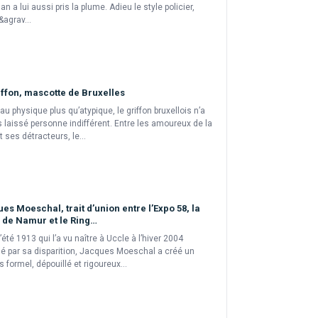
n a lui aussi pris la plume. Adieu le style policier,
&agrav...
iffon, mascotte de Bruxelles
au physique plus qu’atypique, le griffon bruxellois n’a
 laissé personne indifférent. Entre les amoureux de la
t ses détracteurs, le...
es Moeschal, trait d’union entre l’Expo 58, la
 de Namur et le Ring…
l’été 1913 qui l’a vu naître à Uccle à l’hiver 2004
 par sa disparition, Jacques Moeschal a créé un
s formel, dépouillé et rigoureux...