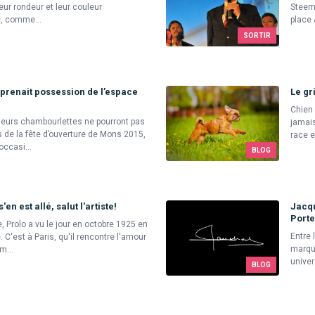
leur rondeur et leur couleur
Steema
, comme...
place 
SORTIR
prenait possession de l’espace
Le gr
Chien 
leurs chambourlettes ne pourront pas
jamais
 de la fête d’ouverture de Mons 2015,
race e
occasi...
BLOG
en est allé, salut l'artiste!
Jacqu
Porte
, Prolo a vu le jour en octobre 1925 en
Entre 
. C'est à Paris, qu'il rencontre l'amour
marqué
m...
univer
BLOG