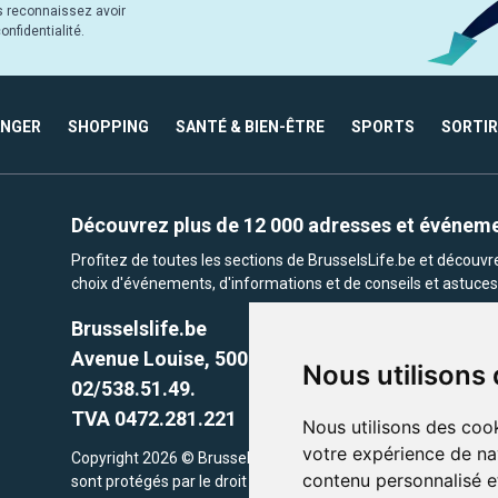
s reconnaissez avoir
nfidentialité.
ANGER
SHOPPING
SANTÉ & BIEN-ÊTRE
SPORTS
SORTIR
Découvrez plus de 12 000 adresses et événem
Profitez de toutes les sections de BrusselsLife.be et découv
choix d'événements, d'informations et de conseils et astuces 
Brusselslife.be
Avenue Louise, 500 -1050 Ixelles, Brussels,
Nous utilisons
02/538.51.49.
TVA 0472.281.221
Nous utilisons des cook
votre expérience de na
Copyright 2026 © Brusselslife.be Tous droits réservés. Le cont
contenu personnalisé et
sont protégés par le droit d'auteur. la propriétaires respectifs.