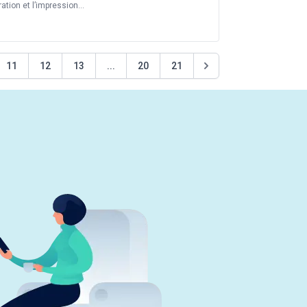
ration et l’impression...
11
12
13
...
20
21