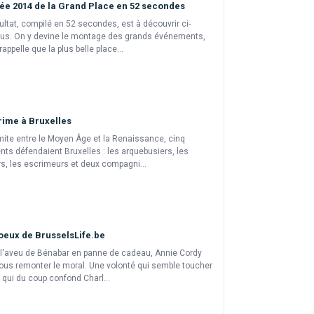
ée 2014 de la Grand Place en 52 secondes
ultat, compilé en 52 secondes, est à découvrir ci-
us. On y devine le montage des grands événements,
rappelle que la plus belle place...
rime à Bruxelles
imite entre le Moyen Âge et la Renaissance, cinq
ts défendaient Bruxelles : les arquebusiers, les
s, les escrimeurs et deux compagni...
oeux de BrusselsLife.be
 l'aveu de Bénabar en panne de cadeau, Annie Cordy
ous remonter le moral. Une volonté qui semble toucher
 qui du coup confond Charl...