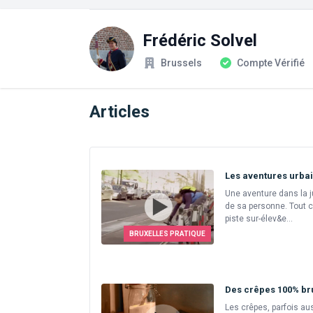
Frédéric Solvel
Société
Statut du compte
Brussels
Compte Vérifié
Articles
Les aventures urbai
Une aventure dans la ju
de sa personne. Tout 
piste sur-élev&e...
BRUXELLES PRATIQUE
Des crêpes 100% br
Les crêpes, parfois aus