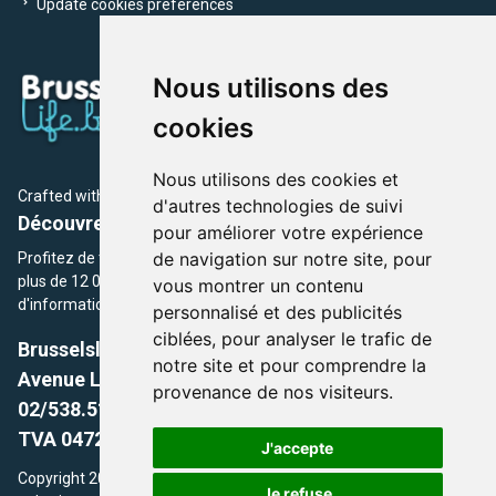
Update cookies preferences
Nous utilisons des
cookies
Nous utilisons des cookies et
Crafted with
by Brusselslife Team
d'autres technologies de suivi
Découvrez plus de 12 000 adresses et événements
pour améliorer votre expérience
de navigation sur notre site, pour
Profitez de toutes les sections de BrusselsLife.be et découvrez
plus de 12 000 adresses et un grand choix d'événements,
vous montrer un contenu
d'informations et de conseils et astuces de notre écriture.
personnalisé et des publicités
ciblées, pour analyser le trafic de
Brusselslife.be
notre site et pour comprendre la
Avenue Louise, 500 -1050 Ixelles, Brussels,
provenance de nos visiteurs.
02/538.51.49.
TVA 0472.281.221
J'accepte
Copyright 2026 © Brusselslife.be Tous droits réservés. Le contenu
Je refuse