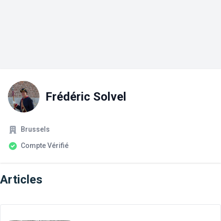
Frédéric Solvel
Société
Statut du compte
Brussels
Compte Vérifié
Articles