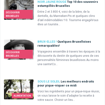
NOIR JAUNE ROUGE
Top 10 des souvenirs
estampillés Bruxelles
Entre 2 et 3.800 €, voici de la bière, de la
DÉCOUVRIR
dentelle, du Manneken-Pis et quelques clins
BRUXELLES
d’œil indémodables !10. Tourisme engagéVous
êtes un touriste...
BRUX-ELLES !
Quelques Bruxelloises
remarquables!
Voyageons ensemble à travers les époques à la
DÉCOUVRIR
découverte du destin de quelques unes de ces
BRUXELLES
personnalités féminines bruxelloises.Au moins
une sainte!Co...
SOUS LE SOLEIL
Les meilleurs endroits
pour pique-niquer ce midi
Voici les ingrédients pour un pique-nique réussi,
on vous laisse le soin d'adapter la recette à
ALIMENTATION
votre sauce. Choisir un lieu...