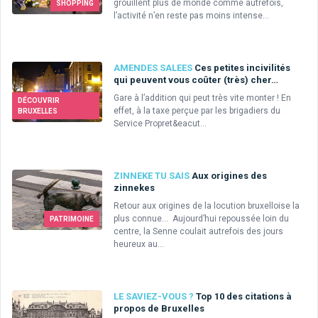
grouillent plus de monde comme autrefois,
SHOPPING
l’activité n’en reste pas moins intense...
AMENDES SALEES
Ces petites incivilités
qui peuvent vous coûter (très) cher…
Gare à l’addition qui peut très vite monter ! En
DÉCOUVRIR
effet, à la taxe perçue par les brigadiers du
BRUXELLES
Service Propret&eacut...
ZINNEKE TU SAIS
Aux origines des
zinnekes
Retour aux origines de la locution bruxelloise la
plus connue… Aujourd’hui repoussée loin du
PATRIMOINE
centre, la Senne coulait autrefois des jours
heureux au...
LE SAVIEZ-VOUS ?
Top 10 des citations à
propos de Bruxelles